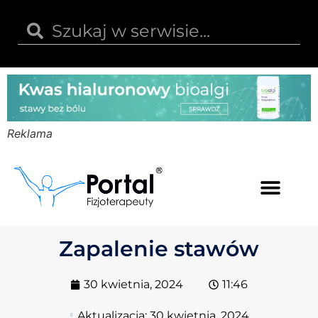
Reklama
Kwas hialuronowy
Opinie i recenzje
Kody rabatowe
Zapalenie stawów
30 kwietnia, 2024
11:46
Aktualizacja:
30 kwietnia, 2024