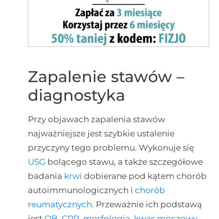
Zapalenie stawów –
diagnostyka
Przy objawach zapalenia stawów
najważniejsze jest szybkie ustalenie
przyczyny tego problemu. Wykonuje się
USG
bolącego stawu, a także szczegółowe
badania
krwi
dobierane pod kątem chorób
autoimmunologicznych i
chorób
reumatycznych
. Przeważnie ich podstawą
jest
OB
,
CRP
,
morfologia
,
kwas moczowy
,