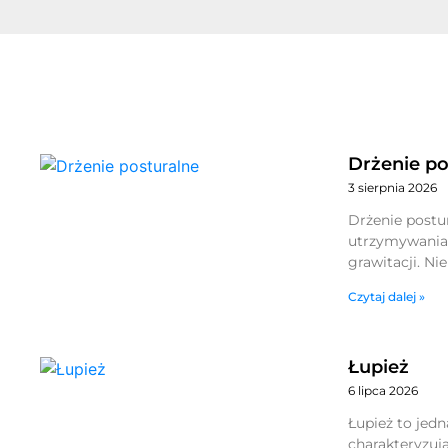
Drżenie po
3 sierpnia 2026
Drżenie postur
utrzymywania o
grawitacji. N
Czytaj dalej »
Łupież
6 lipca 2026
Łupież to jedn
charakteryzuj