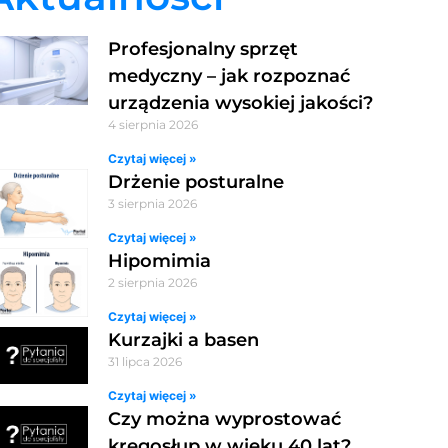
Profesjonalny sprzęt
medyczny – jak rozpoznać
urządzenia wysokiej jakości?
4 sierpnia 2026
Czytaj więcej »
Drżenie posturalne
3 sierpnia 2026
Czytaj więcej »
Hipomimia
2 sierpnia 2026
Czytaj więcej »
Kurzajki a basen
31 lipca 2026
Czytaj więcej »
Czy można wyprostować
kręgosłup w wieku 40 lat?