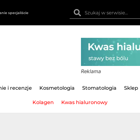
anie specjaliście
Reklama
ie i recenzje
Kosmetologia
Stomatologia
Sklep
Kolagen
Kwas hialuronowy