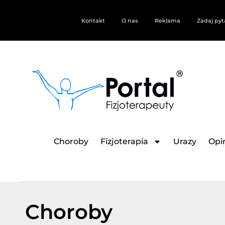
Kontakt
O nas
Reklama
Zadaj pyt
Choroby
Fizjoterapia
Urazy
Opin
Choroby