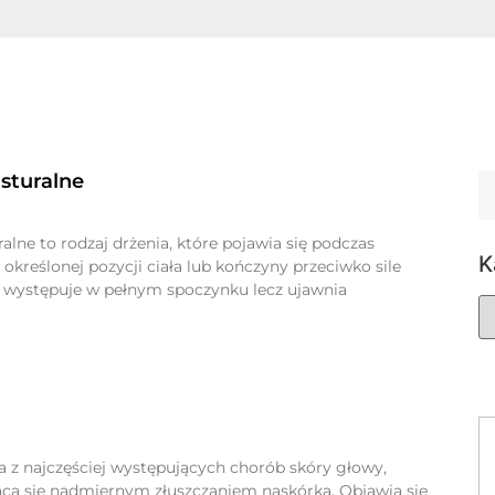
sturalne
alne to rodzaj drżenia, które pojawia się podczas
K
kreślonej pozycji ciała lub kończyny przeciwko sile
ie występuje w pełnym spoczynku lecz ujawnia
a z najczęściej występujących chorób skóry głowy,
ąca się nadmiernym złuszczaniem naskórka. Objawia się