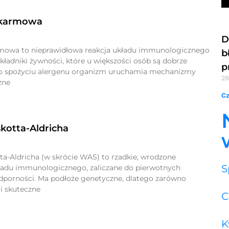
okarmowa
D
rmowa to nieprawidłowa reakcja układu immunologicznego
b
kładniki żywności, które u większości osób są dobrze
p
Po spożyciu alergenu organizm uruchamia mechanizmy
28
zne
Cz
kotta-Aldricha
ta-Aldricha (w skrócie WAS) to rzadkie, wrodzone
S
ładu immunologicznego, zaliczane do pierwotnych
porności. Ma podłoże genetyczne, dlatego zarówno
 i skuteczne
C
K