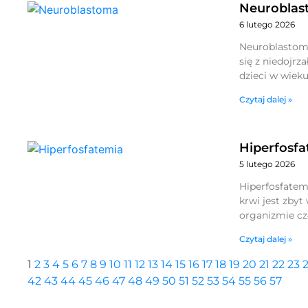
Neuroblas
6 lutego 2026
Neuroblastoma
się z niedojrz
dzieci w wieku
Czytaj dalej »
Hiperfosf
5 lutego 2026
Hiperfosfatem
krwi jest zby
organizmie cz
Czytaj dalej »
1
2
3
4
5
6
7
8
9
10
11
12
13
14
15
16
17
18
19
20
21
22
23
42
43
44
45
46
47
48
49
50
51
52
53
54
55
56
57