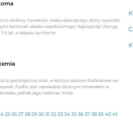
toma
K
 to złośliwy nowotwór wieku dziecięcego, który wywodzi
ałych komórek układu współczulnego. Najczęściej chorują
C
 1-5 lat, a objawy są mocno
K
atemia
ia to patologiczny stan, w którym poziom fosforanów we
t wysoki. Fosfor jest wprawdzie istotnym minerałem w
łowieka, jednak jego nadmiar może
24
25
26
27
28
29
30
31
32
33
34
35
36
37
38
39
40
41