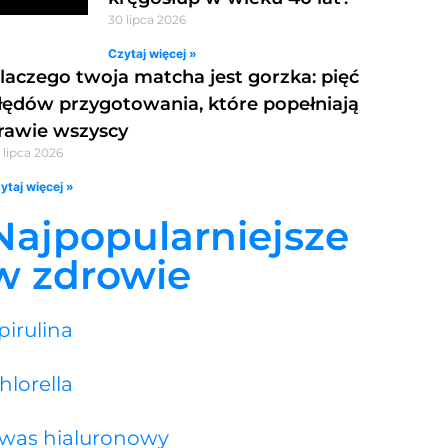
30 lipca 2026
Czytaj więcej »
laczego twoja matcha jest gorzka: pięć
łędów przygotowania, które popełniają
rawie wszyscy
 lipca 2026
ytaj więcej »
Najpopularniejsze
w zdrowie
pirulina
hlorella
was hialuronowy