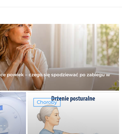
yce powiek – czego się spodziewać po zabiegu w
Choroby