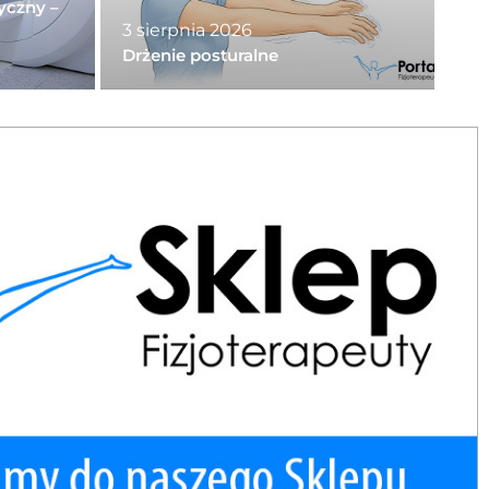
yczny –
3 sierpnia 2026
Drżenie posturalne