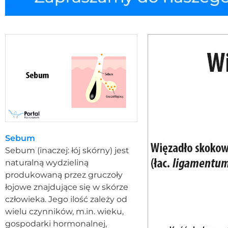
Sebum
Sebum (inaczej: łój skórny) jest
naturalną wydzieliną
produkowaną przez gruczoły
łojowe znajdujące się w skórze
człowieka. Jego ilość zależy od
wielu czynników, m.in. wieku,
gospodarki hormonalnej,