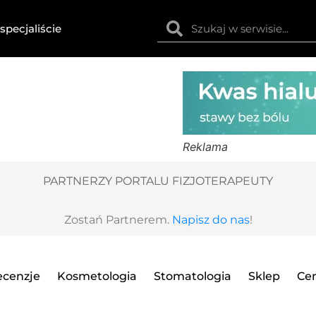
specjaliście
Reklama
PARTNERZY PORTALU FIZJOTERAPEUTY
Zostań Partnerem.
Napisz do nas
!
recenzje
Kosmetologia
Stomatologia
Sklep
Ce