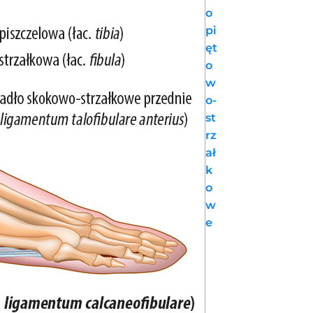
o
pi
ęt
o
w
o-
st
rz
ał
k
o
w
e