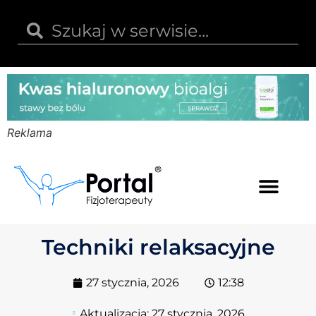
Reklama
Kwas hialuronowy
Opinie i recenzje
Kody rabatowe
Techniki relaksacyjne
27 stycznia, 2026
12:38
Aktualizacja:
27 stycznia, 2026