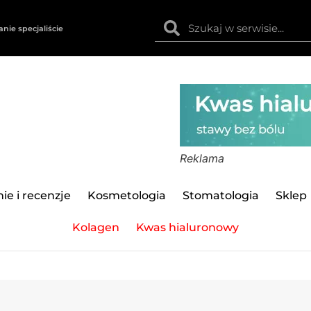
anie specjaliście
Reklama
ie i recenzje
Kosmetologia
Stomatologia
Sklep
Kolagen
Kwas hialuronowy