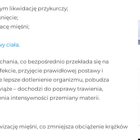
ym likwidację przykurczy;
nięcie;
acę mięśni;
y ciała
.
ania, co bezpośrednio przekłada się na
fekcie, przyjęcie prawidłowej postawy i
 lepsze dotlenienie organizmu, pobudza
m wiąże – dochodzi do poprawy trawienia,
enia intensywności przemiany materii.
izację mięśni, co zmniejsza obciążenie krążków