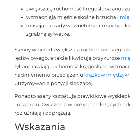
zwiększają ruchomość kręgosłupa angażuj
wzmacniają mięśnie skośne brzucha i
mię
masują narządy wewnętrzne, co sprzyja lep
zgrabną sylwetkę.
Skłony w przód zwiększają ruchomość kręgosłu
lędźwiowego, a także likwidują przykurcze
mię
tył poprawiają ruchomość kręgosłupa, wzmacni
nadmiernemu przeciążeniu
krążków międzyk
utrzymywania pozycji siedzącej.
Ponadto asany kształtują prawidłowe wysklepieni
i otwarciu. Ćwiczenia w pozycjach leżących od
rozluźniają i odprężają.
Wskazania