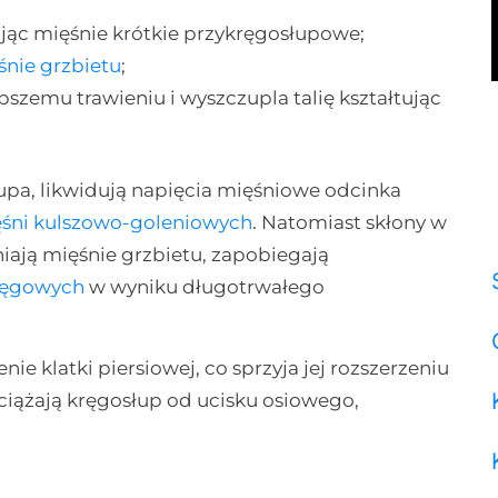
ąc mięśnie krótkie przykręgosłupowe;
śnie grzbietu
;
szemu trawieniu i wyszczupla talię kształtując
pa, likwidują napięcia mięśniowe odcinka
śni kulszowo-goleniowych
. Natomiast skłony w
ają mięśnie grzbietu, zapobiegają
ręgowych
w wyniku długotrwałego
e klatki piersiowej, co sprzyja jej rozszerzeniu
ciążają kręgosłup od ucisku osiowego,