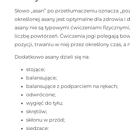
Słowo „asan” po przetłumaczeniu oznacza „poz
określonej asany jest optymalne dla zdrowia 
asany nie są typowymi ćwiczeniami fizycznymi,
liczbę powtórzeń. Ćwiczenia jogi polegają b
pozycji, trwaniu w niej przez określony czas, 
Dodatkowo asany dzieli się na:
stojące;
balansujące;
balansujące z podparciem na rękach;
odwrócone;
wygięć do tyłu;
skrętów;
skłonu w przód;
siedzące;