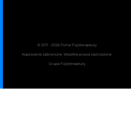
© 2011 - 2026 Portal Fizjoterapeuty
Kopiowanie zabronione. Wszelkie prawa zastrzeżone.
Grupa Fizjoterapeuty