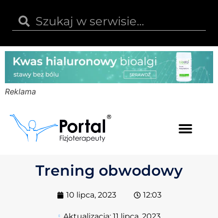
Reklama
Kwas hialuronowy
Opinie i recenzje
Kody rabatowe
Trening obwodowy
10 lipca, 2023
12:03
Aktualizacja:
11 lipca, 2023