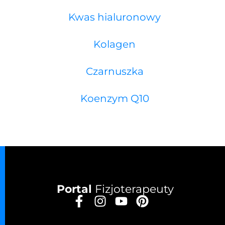
Kwas hialuronowy
Kolagen
Czarnuszka
Koenzym Q10
Portal
Fizjoterapeuty