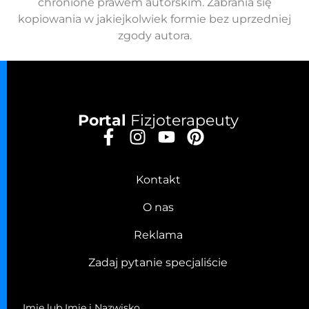
chronione prawem autorskim. Zabrania się
kopiowania w jakiejkolwiek formie bez uprzedniej
zgody autora.
Portal
Fizjoterapeuty
Kontakt
O nas
Reklama
Zadaj pytanie specjaliście
Imię lub Imię i Nazwisko