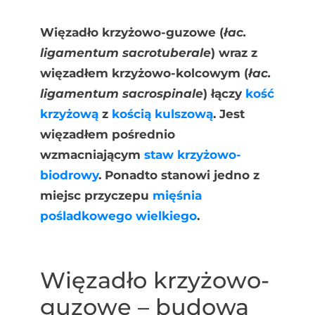
Więzadło krzyżowo-guzowe (
łac.
ligamentum sacrotuberale
) wraz z
więzadłem krzyżowo-kolcowym (
łac.
ligamentum sacrospinale
) łączy
kość
krzyżową
z
kością kulszową
. Jest
więzadłem pośrednio
wzmacniającym
staw krzyżowo-
biodrowy
. Ponadto stanowi jedno z
miejsc przyczepu
mięśnia
pośladkowego wielkiego
.
Więzadło krzyżowo-
guzowe – budowa