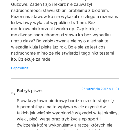
Guzowe. Zaden fizjo i lekarz nie zauwazyl
nadruchomosci stawu kb ani problemu z biodrem.
Rezonnas stawow kb nie wykazal nic zlego a rezonans
ledzwiowy wykazal wypukline l s 1mm. Bez
modelowania korzeni i worka op. Czy istnieje
mozliwosc nadruchomosxi stawu kb bez wypadku
urazu ciazy? Bo zablokowania nie bylo a jednak te
wiezadla kluja i pieka juz rok. Boje sie ze jest cos
nadruchome mimo ze nie stwierdzil tego nikt testami
itp. Dziekuje za rade
Odpowiedz
25 września 2017 o 11:21
Patryk
pisze:
Staw krzyżowo biodrowy bardzo często staję się
hipermobilny a na to wpływa wiele czynników
takich jak właśnie wydolność więzadeł w tej okolicy,
wiek , płeć, waga oraz tryb życia np sport i
ćwiczenia które wykonujemy a raczej których nie