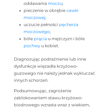
oddawania
moczu
;
pieczenie w obrębie
cewki
moczowej
;
uczucie pełności
pęcherza
moczowego
;
bóle
prącia
u mężczyzn i bóle
pochwy
u kobiet.
Diagnozując podrażnienie lub inne
dysfunkcje więzadła krzyżowo-
guzowego nie należy jednak wykluczać
innych schorzeń.
Podsumowując, zagrożenie
zablokowaniem stawu krzyżowo-
biodrowego wzrasta wraz z wiekiem,