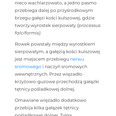
nieco wachlarzowato, a jedno pasmo
przebiega dalej po przyśrodkowym
brzegu gałęzi kości kulszowej, gdzie
tworzy wyrostek sierpowaty
(processus
falciformis).
Rowek powstały między wyrostkiem
sierpowatym, a gałęzią kości kulszowej
jest miejscem przebiegu
nerwu
sromowego
i naczyń sromowych
wewnętrznych. Przez więzadło
krzyżowo-guzowe przechodzą gałązki
tętnicy pośladkowej dolnej.
Omawiane więzadło dodatkowo
przebija kilka gałązek tętnicy
pośladkowej dolnej. Tylna