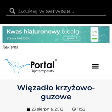
Reklama
Kwas hialuronowy
Opinie i recenzje
Kody rabatowe
Więzadło krzyżowo-
guzowe
23 sierpnia, 2012
11:52