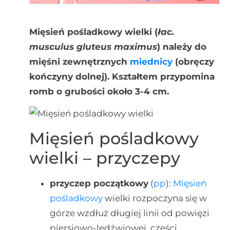
Mięsień pośladkowy wielki (
łac.
musculus gluteus maximus
) należy do
mięśni zewnętrznych
miednicy
(obręczy
kończyny dolnej). Kształtem przypomina
romb o grubości około 3-4 cm.
Mięsień pośladkowy
wielki – przyczepy
przyczep początkowy
(
pp
):
Mięsień
pośladkowy
wielki rozpoczyna się w
górze wzdłuż długiej linii od powięzi
piersiowo-lędźwiowej, części