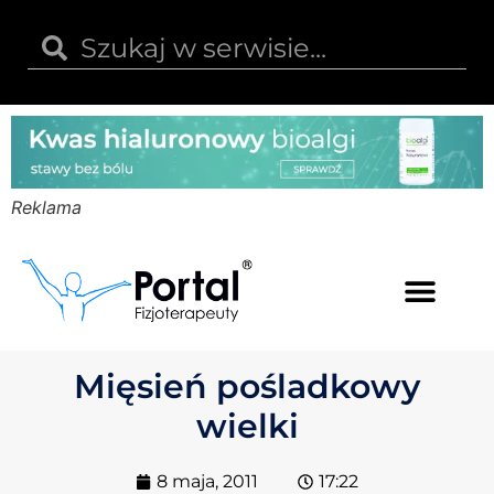
Reklama
Kwas hialuronowy
Opinie i recenzje
Kody rabatowe
Mięsień pośladkowy
wielki
8 maja, 2011
17:22