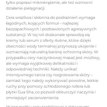
tylko poprawi mikrokrążenie, ale też wzmocni
działanie pielęgnacji.
Cera wrażliwa i skłonna do podrażnień wymaga
łagodnych, kojących formuł – najlepiej
bezzapachowych i pozbawionych agresywnych
substancji. W tej roli doskonale sprawdzą się
kremy lub serum z oferty Avène, które dzięki
obecności wody termalnej przynoszą ukojenie i
wzmacniają naturalną barierę ochronną skóry. W
przypadku cery naczynkowej masaż jest możliwy,
ale wymaga wyjątkowej delikatności i
odpowiedniej techniki. Należy unikać
intensywnego tarcia czy rozgrzewania skóry –
zamiast tego należy wykonywać powolne, lekkie
ruchy przy pomocy schłodzonego rollera lub
płytki Gua Sha, co pozwoli obkurczyć naczynia i
zmniejszyć zaczerwienienia.
W przypadku cery trądzikowej z aktywnymi