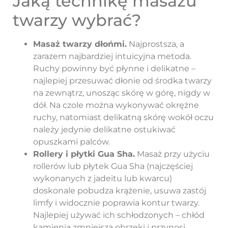
Jaką technikę masażu
twarzy wybrać?
Masaż twarzy dłońmi.
Najprostsza, a
zarazem najbardziej intuicyjna metoda.
Ruchy powinny być płynne i delikatne –
najlepiej przesuwać dłonie od środka twarzy
na zewnątrz, unosząc skórę w górę, nigdy w
dół. Na czole można wykonywać okrężne
ruchy, natomiast delikatną skórę wokół oczu
należy jedynie delikatne ostukiwać
opuszkami palców.
Rollery i płytki Gua Sha.
Masaż przy użyciu
rollerów lub płytek Gua Sha (najczęściej
wykonanych z jadeitu lub kwarcu)
doskonale pobudza krążenie, usuwa zastój
limfy i widocznie poprawia kontur twarzy.
Najlepiej używać ich schłodzonych – chłód
kamienia zmniejsza obrzęki i przynosi