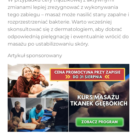
zmianami lepiej zrezygnować z wykonywania
tego zabiegu – masaż może nasilić stany zapalne i
rozprzestrzeniać bakterie. Warto wcześniej
skonsultować się z dermatologiem, aby dobrać
odpowiednią pielęgnację i ewentualnie wrócić do
masażu po ustabilizowaniu skóry.
Artykuł sponsorowany