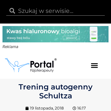
Reklama
Kwas hialuronowy
Opinie i recenzje
Kody rabatowe
Trening autogenny
Schultza
19 listopada, 2018
16:17