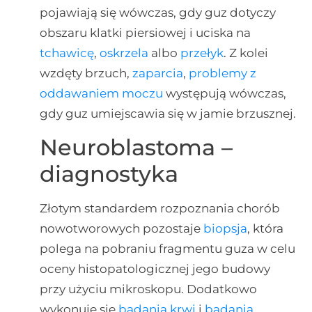
pojawiają się wówczas, gdy guz dotyczy
obszaru klatki piersiowej i uciska na
tchawicę
,
oskrzela
albo
przełyk
. Z kolei
wzdęty brzuch,
zaparcia
,
problemy z
oddawaniem moczu
występują wówczas,
gdy guz umiejscawia się w jamie brzusznej.
Neuroblastoma –
diagnostyka
Złotym standardem rozpoznania chorób
nowotworowych pozostaje
biopsja
, która
polega na pobraniu fragmentu guza w celu
oceny histopatologicznej jego budowy
przy użyciu mikroskopu. Dodatkowo
wykonuje się
badania krwi
i
badania