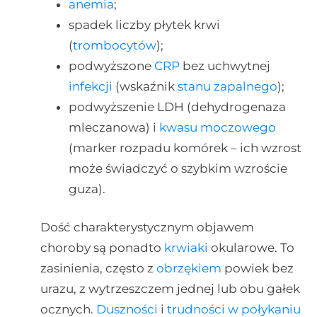
anemia
;
spadek liczby płytek krwi
(
trombocytów
);
podwyższone
CRP
bez uchwytnej
infekcji
(wskaźnik
stanu zapalnego
);
podwyższenie LDH (dehydrogenaza
mleczanowa) i
kwasu moczowego
(marker rozpadu komórek – ich wzrost
może świadczyć o szybkim wzroście
guza).
Dość charakterystycznym objawem
choroby są ponadto
krwiaki
okularowe. To
zasinienia, często z
obrzękiem
powiek bez
urazu, z wytrzeszczem jednej lub obu gałek
ocznych.
Duszności
i
trudności w połykaniu