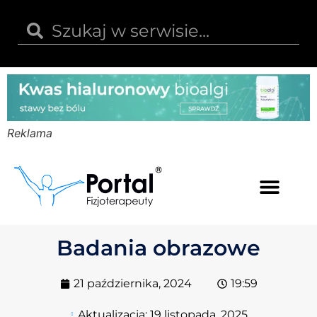
Reklama
Kwas hialuronowy
Opinie i recenzje
Kody rabatowe
Badania obrazowe
21 października, 2024
19:59
Aktualizacja:
19 listopada, 2025