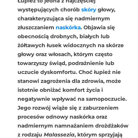
Łupież to jedna z najczęściej
występujących chorób
skóry
głowy,
charakteryzująca się nadmiernym
złuszczaniem
naskórka
. Objawia się
obecnością drobnych, białych lub
żółtawych łusek widocznych na skórze
głowy oraz włosach, którym często
towarzyszy świąd, podrażnienie lub
uczucie dyskomfortu. Choć łupież nie
stanowi zagrożenia dla zdrowia, może
istotnie obniżać komfort życia i
negatywnie wpływać na samopoczucie.
Jego rozwój wiąże się z zaburzeniem
procesów odnowy naskórka oraz
nadmiernym namnażaniem drożdżaków
z rodzaju
Malassezia
, którym sprzyjają