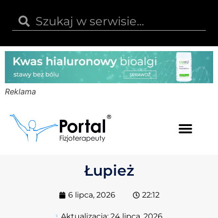
Reklama
Kwas hialuronowy
Opinie i recenzje
Kody rabatowe
Łupież
6 lipca, 2026
22:12
Aktualizacja:
24 lipca, 2026