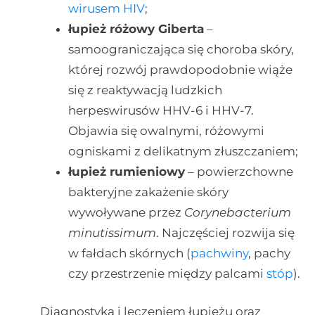
wirusem HIV
;
łupież różowy Giberta
–
samoograniczająca się choroba skóry,
której rozwój prawdopodobnie wiąże
się z reaktywacją ludzkich
herpeswirusów HHV-6 i HHV-7.
Objawia się owalnymi, różowymi
ogniskami z delikatnym złuszczaniem;
łupież rumieniowy
– powierzchowne
bakteryjne zakażenie skóry
wywoływane przez
Corynebacterium
minutissimum
. Najczęściej rozwija się
w fałdach skórnych (
pachwiny
, pachy
czy przestrzenie między palcami
stóp
).
Diagnostyką i leczeniem łupieżu oraz