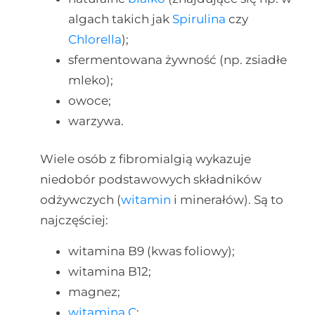
algach takich jak
Spirulina
czy
Chlorella
);
sfermentowana żywność (np. zsiadłe
mleko);
owoce;
warzywa.
Wiele osób z fibromialgią wykazuje
niedobór podstawowych składników
odżywczych (
witamin
i minerałów). Są to
najczęściej:
witamina B9 (kwas foliowy);
witamina B12;
magnez;
witamina C
;