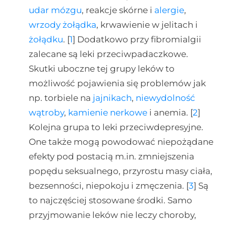
udar mózgu
, reakcje skórne i
alergie
,
wrzody żołądka
, krwawienie w jelitach i
żołądku
. [
1
] Dodatkowo przy fibromialgii
zalecane są leki przeciwpadaczkowe.
Skutki uboczne tej grupy leków to
możliwość pojawienia się problemów jak
np. torbiele na
jajnikach
,
niewydolność
wątroby
,
kamienie nerkowe
i anemia. [
2
]
Kolejna grupa to leki przeciwdepresyjne.
One także mogą powodować niepożądane
efekty pod postacią m.in. zmniejszenia
popędu seksualnego, przyrostu masy ciała,
bezsenności, niepokoju i zmęczenia. [
3
] Są
to najczęściej stosowane środki. Samo
przyjmowanie leków nie leczy choroby,