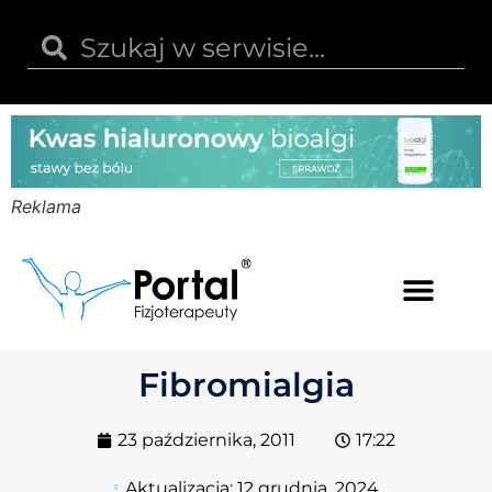
Reklama
Kwas hialuronowy
Opinie i recenzje
Kody rabatowe
Fibromialgia
23 października, 2011
17:22
Aktualizacja:
12 grudnia, 2024