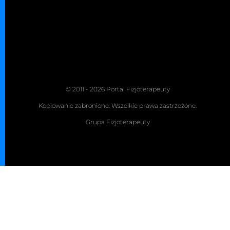
© 2011 - 2026 Portal Fizjoterapeuty
Kopiowanie zabronione. Wszelkie prawa zastrzeżone.
Grupa Fizjoterapeuty