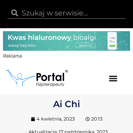
Reklama
Kwas hialuronowy
Opinie i recenzje
Kody rabatowe
Ai Chi
4 kwietnia, 2023
20:13
Aktualizacja:
17 października, 2023