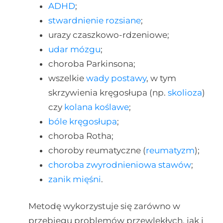
ADHD
;
stwardnienie rozsiane
;
urazy czaszkowo-rdzeniowe;
udar mózgu
;
choroba Parkinsona;
wszelkie
wady postawy
, w tym
skrzywienia kręgosłupa (np.
skolioza
)
czy
kolana koślawe
;
bóle kręgosłupa
;
choroba Rotha;
choroby reumatyczne (
reumatyzm
);
choroba zwyrodnieniowa stawów
;
zanik mięśni
.
Metodę wykorzystuje się zarówno w
przebiegu problemów przewlekłych, jak i