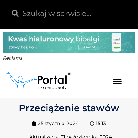
Reklama
Kwas hialuronowy
Opinie i recenzje
Kody rabatowe
Przeciążenie stawów
25 stycznia, 2024
15:13
Aktualizacja:
21 października, 2024