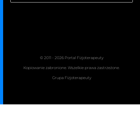
© 2011 - 2026 Portal Fizjoterapeuty
Kopiowanie zabronione. Wszelkie prawa zastrzeżone.
Grupa Fizjoterapeuty