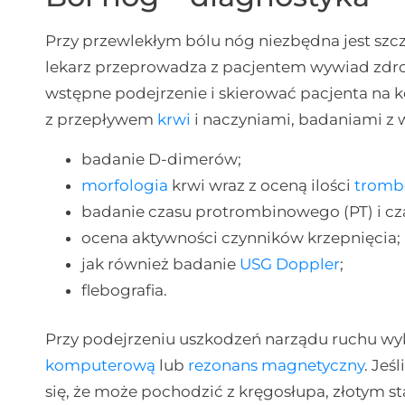
Przy przewlekłym bólu nóg niezbędna jest szc
lekarz przeprowadza z pacjentem wywiad zdr
wstępne podejrzenie i skierować pacjenta na 
z przepływem
krwi
i naczyniami, badaniami z 
badanie D-dimerów;
morfologia
krwi wraz z oceną ilości
tromb
badanie czasu protrombinowego (PT) i cz
ocena aktywności czynników krzepnięcia;
jak również badanie
USG Doppler
;
flebografia.
Przy podejrzeniu uszkodzeń narządu ruchu wy
komputerową
lub
rezonans magnetyczny
. Jeś
się, że może pochodzić z kręgosłupa, złotym 