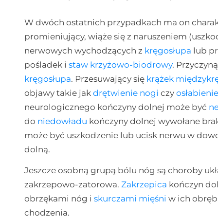
W dwóch ostatnich przypadkach ma on charakte
promieniujący, wiąże się z naruszeniem (uszk
nerwowych wychodzących z
kręgosłupa
lub pr
pośladek i
staw krzyżowo-biodrowy
. Przyczyn
kręgosłupa
. Przesuwający się
krążek międzyk
objawy takie jak
drętwienie nogi
czy
osłabienie
neurologicznego kończyny dolnej może być
n
do
niedowładu
kończyny dolnej wywołane bra
może być uszkodzenie lub ucisk nerwu w dow
dolną.
Jeszcze osobną grupą bólu nóg są choroby ukła
zakrzepowo-zatorowa.
Zakrzepica
kończyn dol
obrzękami nóg i
skurczami mięśni
w ich obrębi
chodzenia.