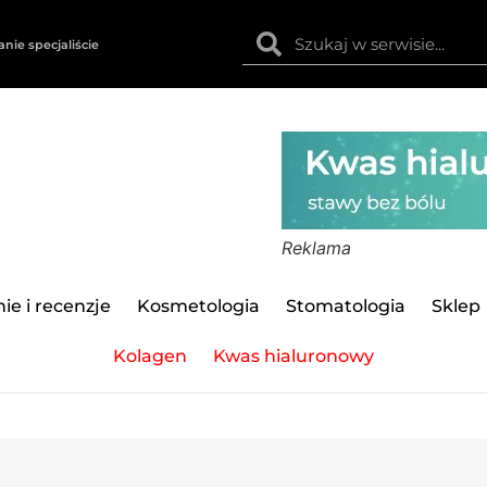
anie specjaliście
Reklama
ie i recenzje
Kosmetologia
Stomatologia
Sklep
Kolagen
Kwas hialuronowy