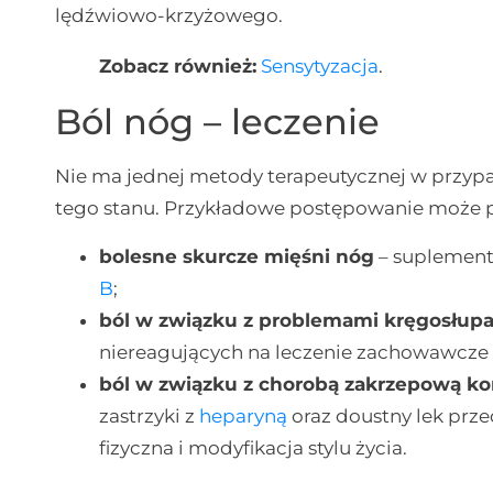
lędźwiowo-krzyżowego.
Zobacz również:
Sensytyzacja
.
Ból nóg – leczenie
Nie ma jednej metody terapeutycznej w przyp
tego stanu. Przykładowe postępowanie może p
bolesne skurcze mięśni nóg
– suplemen
B
;
ból w związku z problemami kręgosłup
niereagujących na leczenie zachowawcze 
ból w związku z chorobą zakrzepową k
zastrzyki z
heparyną
oraz doustny lek prz
fizyczna i modyfikacja stylu życia.