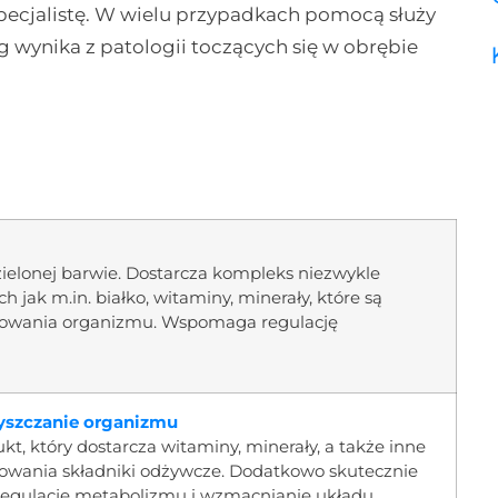
specjalistę. W wielu przypadkach pomocą służy
nóg wynika z patologii toczących się w obrębie
o-zielonej barwie. Dostarcza kompleks niezwykle
jak m.in. białko, witaminy, minerały, które są
nowania organizmu. Wspomaga regulację
czyszczanie organizmu
dukt, który dostarcza witaminy, minerały, a także inne
owania składniki odżywcze. Dodatkowo skutecznie
egulację metabolizmu i wzmacnianie układu …