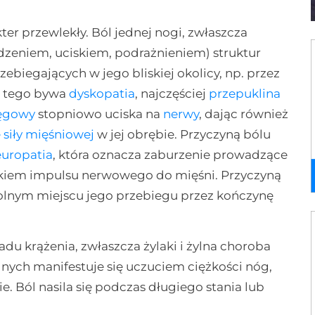
r przewlekły. Ból jednej nogi, zwłaszcza
odzeniem, uciskiem, podrażnieniem) struktur
zebiegających w jego bliskiej okolicy, np. przez
ą tego bywa
dyskopatia
, najczęściej
przepuklina
ręgowy
stopniowo uciska na
nerwy
, dając również
 siły mięśniowej
w jej obrębie. Przyczyną bólu
europatia
, która oznacza zaburzenie prowadzące
kiem impulsu nerwowego do mięśni. Przyczyną
olnym miejscu jego przebiegu przez kończynę
du krążenia, zwłaszcza żylaki i żylna choroba
nych manifestuje się uczuciem ciężkości nóg,
e. Ból nasila się podczas długiego stania lub