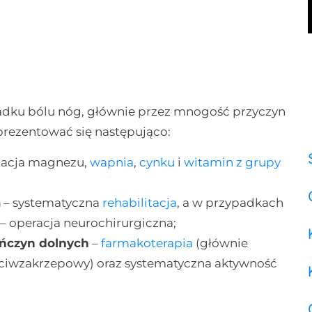
adku bólu nóg, głównie przez mnogość przyczyn
rezentować się następująco:
tacja magnezu,
wapnia
,
cynku
i
witamin z grupy
a
– systematyczna
rehabilitacja
, a w przypadkach
– operacja neurochirurgiczna;
ończyn dolnych
–
farmakoterapia
(głównie
eciwzakrzepowy) oraz systematyczna aktywność