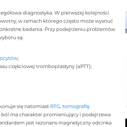
zegółowa diagnostyka. W pierwszej kolejności
owotny, w ramach którego często może wysnuć
konkretne badania. Przy podejrzeniu problemów
wyboru są:
ocytów
;
asu częściowej tromboplastyny (aPTT);
konuje się natomiast
RTG
,
tomografię
li ból ma charakter promieniujący i podejrzewa
standardem jest rezonans magnetyczny odcinka