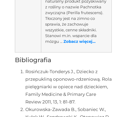
naturalny produkt pozyskiwany
z rośliny o nazwie Pachnotka
zwyczajna (Perilla frutescens).
Tłoczony jest na zimno co
sprawia, że zachowuje
wszystkie, cenne składniki.
Stanowi m.in. wsparcie dla
mózgu ...
Zobacz więcej...
Bibliografia
Rosińczuk-Tonderys J., Dziecko z
przepukliną oponowo-rdzeniową. Rola
pielęgniarki w opiece nad dzieckiem,
Family Medicine & Primary Care
Review 2011, 13, 1: 81-87.
Okurowska-Zawada B., Sobaniec W.,
Kułak W., Sendrowski K., Otapowicz D.,