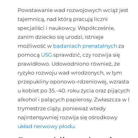
Powstawanie wad rozwojowych wciąż jest
tajemnicą, nad którą pracują liczni
specjaliści i naukowcy. Współcześnie,
zanim dziecko się urodzi, istnieje
możliwość w
badaniach prenatalnych
za
pomocą
USG
sprawdzić, czy rozwija się
prawidłowo. Udowodniono również, że
ryzyko rozwoju wad wrodzonych, w tym
przepukliny oponowo-rdzeniowej, wzrasta
u kobiet po 35.-40. roku życia oraz pijących
alkohol i palących papierosy. Zwłaszcza w I
trymestrze ciąży, ponieważ wtedy
najintensywniej rozwija się ośrodkowy
układ nerwowy
płodu
.