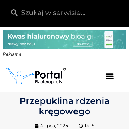
Reklama
Kwas hialuronowy
Opinie i recenzje
Kody rabatowe
Przepuklina rdzenia
kręgowego
4 lipca, 2024
14:15