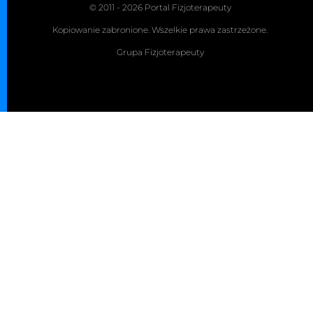
© 2011 - 2026 Portal Fizjoterapeuty
Kopiowanie zabronione. Wszelkie prawa zastrzeżone.
Grupa Fizjoterapeuty