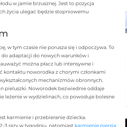
odu w jamie brzusznej. Jest to pozycja
ach życia ulegać będzie stopniowemu
em
ę, w tym czasie nie porusza się i odpoczywa. To
j do adaptacji do nowych warunków i
auważyć można płacz lub intensywne i
ać kontaktu noworodka z chorymi członkami
ze wykształconych mechanizmów obronnych.
tan pieluszki. Noworodek bezwiednie oddaje
ugie leżenie w wydzielinach, co powoduje bolesne
 karmienie i przebieranie dziecka.
-3 razy w tygodniu, natomiast
karmienie piersią