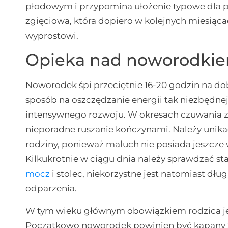
płodowym i przypomina ułożenie typowe dla pł
zgięciowa, która dopiero w kolejnych miesiąc
wyprostowi.
Opieka nad noworodki
Noworodek śpi przeciętnie 16-20 godzin na dob
sposób na oszczędzanie energii tak niezbędne
intensywnego rozwoju. W okresach czuwania z
nieporadne ruszanie kończynami. Należy unik
rodziny, ponieważ maluch nie posiada jeszc
Kilkukrotnie w ciągu dnia należy sprawdzać s
mocz
i stolec, niekorzystne jest natomiast dł
odparzenia.
W tym wieku głównym obowiązkiem rodzica jest
Początkowo noworodek powinien być kąpany 2