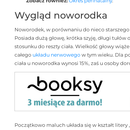
Zobacz również:
Okres perinatalny
.
Wygląd noworodka
Noworodek, w porównaniu do nieco starszego d
Posiada dużą głowę, krótka szyję, długi tułów 
stosunku do reszty ciała. Wielkość głowy wią
całego
układu nerwowego
w tym wieku. Dla 
ciała u noworodka wynosi 15%, zaś u osoby dor
Początkowo maluch układa się w kształt litery „