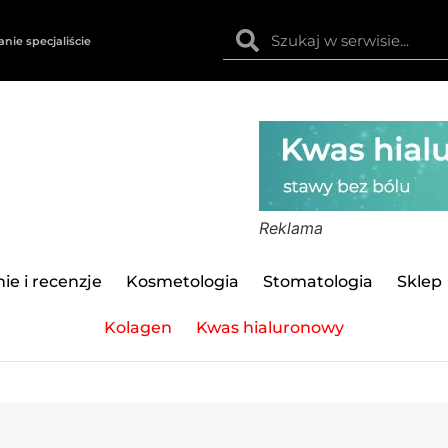
anie specjaliście
Reklama
ie i recenzje
Kosmetologia
Stomatologia
Sklep
Kolagen
Kwas hialuronowy