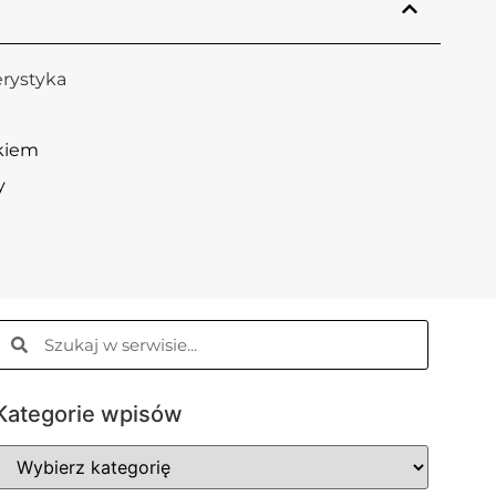
rystyka
kiem
y
Kategorie wpisów