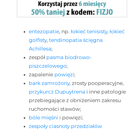
entezopatie
, np.
łokieć tenisisty
,
łokieć
golfisty
,
tendinopatia
ścięgna
Achillesa
;
zespół
pasma biodrowo-
piszczelowego
;
zapalenie
powięzi
;
bark zamrożony
, zrosty pooperacyjne,
przykurcz Dupuytrena
i inne patologie
przebiegające z obniżeniem zakresu
ruchomości stawów;
bóle mięśni
i powięzi;
zespoły ciasnoty przedziałów