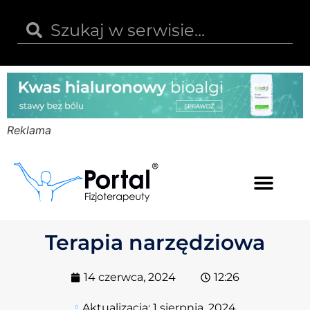
Reklama
Kwas hialuronowy
Opinie i recenzje
Kody rabatowe
Terapia narzędziowa
14 czerwca, 2024
12:26
Aktualizacja:
1 sierpnia, 2024