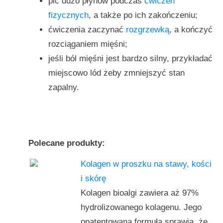
pić dużo płynów podczas
ćwiczeń
fizycznych
, a także po ich zakończeniu;
ćwiczenia zaczynać
rozgrzewką
, a kończyć
rozciąganiem mięśni;
jeśli ból mięśni jest bardzo silny, przykładać
miejscowo lód żeby zmniejszyć stan
zapalny.
Polecane produkty:
Kolagen w proszku na stawy, kości
i skórę
Kolagen bioalgi zawiera aż 97%
hydrolizowanego kolagenu. Jego
opatentowana formuła sprawia, że