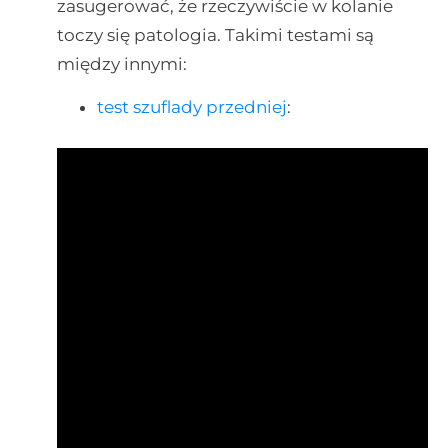
zasugerować, że rzeczywiście w kolanie
toczy się patologia. Takimi testami są
między innymi:
test szuflady przedniej
: