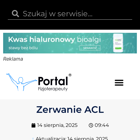
Reklama
Kwas hialuronowy
Opinie i recenzje
Kody rabatowe
Zerwanie ACL
14 sierpnia, 2025
09:44
Aktualizacja:
14 sierpnia, 2025