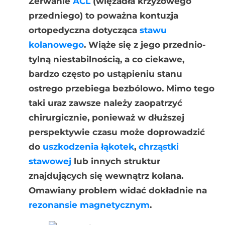
Zerwanie
ACL
(więzadła krzyżowego
przedniego) to poważna kontuzja
ortopedyczna dotycząca
stawu
kolanowego
. Wiąże się z jego przednio-
tylną niestabilnością, a co ciekawe,
bardzo często po ustąpieniu stanu
ostrego przebiega bezbólowo. Mimo tego
taki uraz zawsze należy zaopatrzyć
chirurgicznie, ponieważ w dłuższej
perspektywie czasu może doprowadzić
do
uszkodzenia łąkotek
,
chrząstki
stawowej
lub innych struktur
znajdujących się wewnątrz kolana.
Omawiany problem widać dokładnie na
rezonansie magnetycznym
.