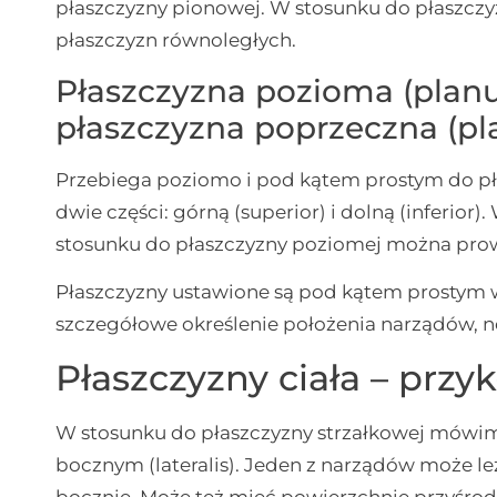
płaszczyzny pionowej. W stosunku do płaszcz
płaszczyzn równoległych.
Płaszczyzna pozioma (planu
płaszczyzna poprzeczna (pl
Przebiega poziomo i pod kątem prostym do płas
dwie części: górną (superior) i dolną (inferior
stosunku do płaszczyzny poziomej można prow
Płaszczyzny ustawione są pod kątem prostym 
szczegółowe określenie położenia narządów, 
Płaszczyzny ciała – przy
W stosunku do płaszczyzny strzałkowej mówim
bocznym (lateralis). Jeden z narządów może le
bocznie. Może też mieć powierzchnię przyśrod