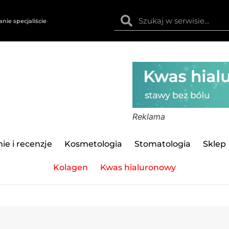
anie specjaliście
Reklama
ie i recenzje
Kosmetologia
Stomatologia
Sklep
Kolagen
Kwas hialuronowy