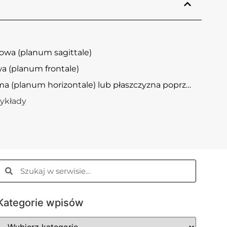
kowa (planum sagittale)
a (planum frontale)
Płaszczyzna pozioma (planum horizontale) lub płaszczyzna poprzeczna (planum transversale)
zykłady
Kategorie wpisów