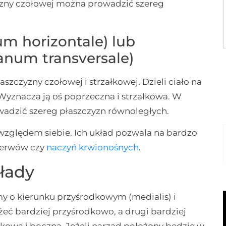
yzny czołowej można prowadzić szereg
m horizontale) lub
anum transversale)
zczyzny czołowej i strzałkowej. Dzieli ciało na
). Wyznacza ją oś poprzeczna i strzałkowa. W
adzić szereg płaszczyzn równoległych.
względem siebie. Ich układ pozwala na bardzo
nerwów czy
naczyń krwionośnych
.
kłady
y o kierunku przyśrodkowym (medialis) i
żeć bardziej przyśrodkowo, a drugi bardziej
kową i boczną. Jeżeli narząd położony będzie w