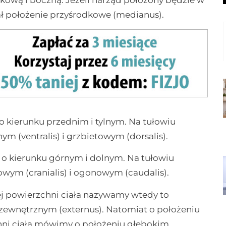
ał położenie przyśrodkowe (medianus).
 kierunku przednim i tylnym. Na tułowiu
m (ventralis) i grzbietowym (dorsalis).
o kierunku górnym i dolnym. Na tułowiu
wym (cranialis) i ogonowym (caudalis).
j powierzchni ciała nazywamy wtedy to
 zewnętrznym (externus). Natomiat o położeniu
hni ciała mówimy o położeniu głębokim