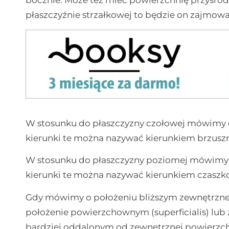
płaszczyźnie strzałkowej to będzie on zajmow
W stosunku do płaszczyzny czołowej mówimy o
kierunki te można nazywać kierunkiem brzuszny
W stosunku do płaszczyzny poziomej mówimy 
kierunki te można nazywać kierunkiem czaszko
Gdy mówimy o położeniu bliższym zewnętrzne
położenie powierzchownym (superficialis) lub
bardziej oddalonym od zewnętrznej powierzc