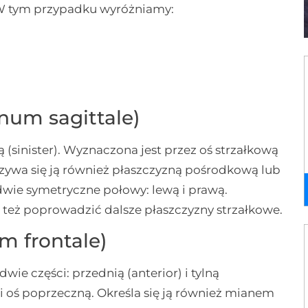
 W tym przypadku wyróżniamy:
num sagittale)
wą (sinister). Wyznaczona jest przez oś strzałkową
. Nazywa się ją również płaszczyzną pośrodkową lub
 dwie symetryczne połowy: lewą i prawą.
też poprowadzić dalsze płaszczyzny strzałkowe.
m frontale)
dwie części: przednią (anterior) i tylną
 i oś poprzeczną. Określa się ją również mianem