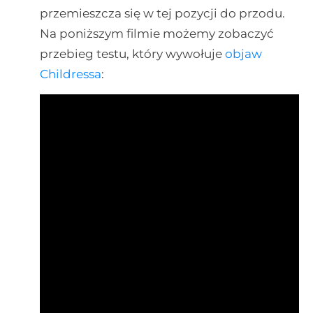
przemieszcza się w tej pozycji do przodu.
Na poniższym filmie możemy zobaczyć
przebieg testu, który wywołuje
objaw
Childressa
: