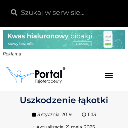
Reklama
Kwas hialuronowy
Opinie i recenzje
Kody rabatowe
Uszkodzenie łąkotki
3 stycznia, 2019
11:13
Aktualizacja:
21 maja, 2025