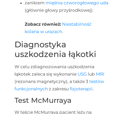
zanikiem
mięśnia czworogłowego uda
(głównie głowy przyśrodkowej).
Zobacz również:
Niestabilność
kolana w urazach
.
Diagnostyka
uszkodzenia łąkotki
W celu zdiagnozowania uszkodzenia
łąkotek zaleca się wykonanie
USG
lub
MRI
(rezonans magnetyczny), a także 3
testów
funkcjonalnych
z zakresu
fizjoterapii
.
Test McMurraya
W teście McMurraya pacjent leży na