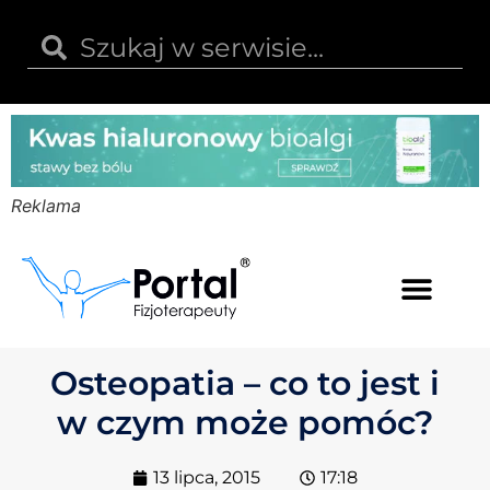
Reklama
Kwas hialuronowy
Opinie i recenzje
Kody rabatowe
Osteopatia – co to jest i
w czym może pomóc?
13 lipca, 2015
17:18