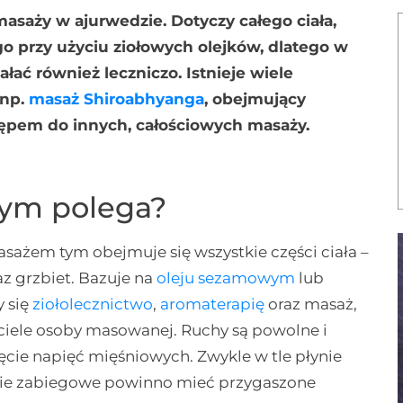
saży w ajurwedzie. Dotyczy całego ciała,
go przy użyciu ziołowych olejków, dlatego w
ać również leczniczo. Istnieje wiele
 np.
masaż Shiroabhyanga
, obejmujący
tępem do innych, całościowych masaży.
zym polega?
ażem tym obejmuje się wszystkie części ciała –
az grzbiet. Bazuje na
oleju sezamowym
lub
y się
ziołolecznictwo
,
aromaterapię
oraz masaż,
ciele osoby masowanej. Ruchy są powolne i
ięcie napięć mięśniowych. Zwykle w tle płynie
nie zabiegowe powinno mieć przygaszone