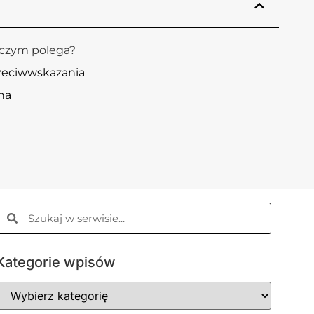
 czym polega?
zeciwwskazania
na
Kategorie wpisów