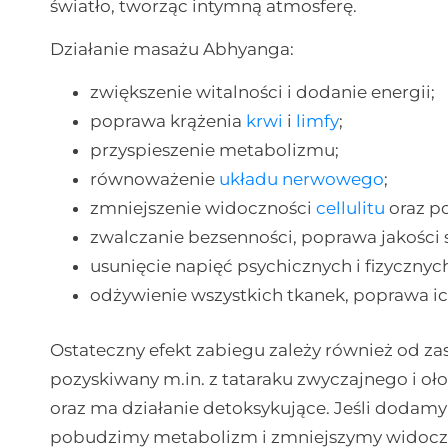
światło, tworząc intymną atmosferę.
Działanie masażu Abhyanga:
zwiększenie witalności i dodanie energii;
poprawa krążenia
krwi
i
limfy
;
przyspieszenie metabolizmu;
równoważenie
układu nerwowego
;
zmniejszenie widoczności
cellulitu
oraz po
zwalczanie bezsenności, poprawa jakości 
usunięcie napięć psychicznych i fizyczny
odżywienie wszystkich tkanek, poprawa ich
Ostateczny efekt zabiegu zależy również od za
pozyskiwany m.in. z tataraku zwyczajnego i o
oraz ma działanie detoksykujące. Jeśli dodamy
pobudzimy metabolizm i zmniejszymy widocznoś