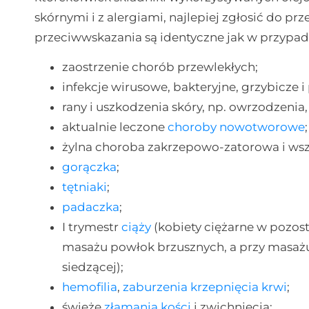
skórnymi i z alergiami, najlepiej zgłosić do p
przeciwwskazania są identyczne jak w przypad
zaostrzenie chorób przewlekłych;
infekcje wirusowe, bakteryjne, grzybicze i
rany i uszkodzenia skóry, np. owrzodzenia
aktualnie leczone
choroby nowotworowe
;
żylna choroba zakrzepowo-zatorowa i wsz
gorączka
;
tętniaki
;
padaczka
;
I trymestr
ciąży
(kobiety ciężarne w pozos
masażu powłok brzusznych, a przy masażu
siedzącej);
hemofilia
,
zaburzenia krzepnięcia krwi
;
świeże
złamania kości
i zwichnięcia;