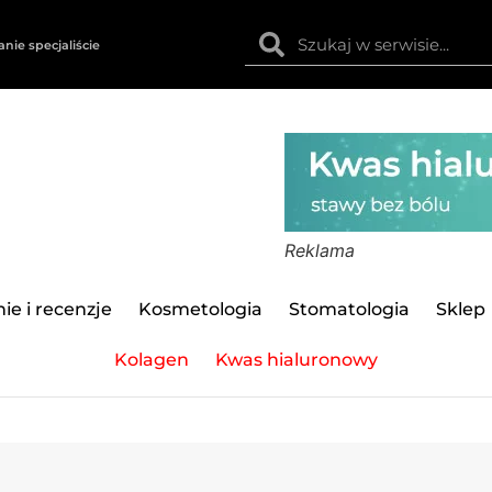
anie specjaliście
Reklama
ie i recenzje
Kosmetologia
Stomatologia
Sklep
Kolagen
Kwas hialuronowy