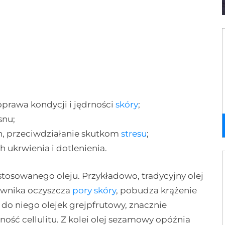
prawa kondycji i jędrności
skóry
;
snu;
ch, przeciwdziałanie skutkom
stresu
;
 ukrwienia i dotlenienia.
stosowanego oleju. Przykładowo, tradycyjny olej
łownika oczyszcza
pory skóry
, pobudza krążenie
 do niego olejek grejpfrutowy, znacznie
ć cellulitu. Z kolei olej sezamowy opóźnia