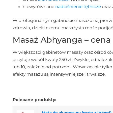
niewyrównane
nadciśnienie tętnicze
oraz
W profesjonalnym gabinecie masażu najpierw w
zdrowia, dzięki czemu masażysta może podjąć
Masaż Abhyanga – cena
W większości gabinetów masaży oraz ośrodk
oscyluje wokół kwoty 250 zł. Zwykle jednak za
lub 10, zależnie od potrzeb). Wówczas nie tylko
efekty masażu są intensywniejsze i trwalsze.
Polecane produkty:
Mata do akupresury (mata z igłami)