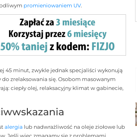
szkodliwym
promieniowaniem UV
.
j 45 minut, zwykle jednak specjaliści wykonują
dny do zrelaksowania się. Osobom masowanym
ją: ciepły olej, relaksacyjny klimat w gabinecie,
ciwwskazania
st
alergia
lub nadwrażliwość na oleje ziołowe lub
ów. Jeśli więc zmagamy się z problemami