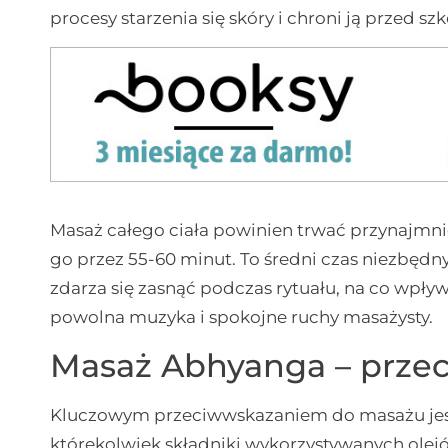
procesy starzenia się skóry i chroni ją przed 
Masaż całego ciała powinien trwać przynajmnie
go przez 55-60 minut. To średni czas niezbę
zdarza się zasnąć podczas rytuału, na co wpływa
powolna muzyka i spokojne ruchy masażysty.
Masaż Abhyanga – prze
Kluczowym przeciwwskazaniem do masażu je
którekolwiek składniki wykorzystywanych olej