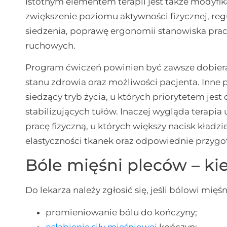
Istotnym elementem terapii jest także modyfi
zwiększenie poziomu aktywności fizycznej, re
siedzenia, poprawę ergonomii stanowiska pra
ruchowych.
Program ćwiczeń powinien być zawsze dobiera
stanu zdrowia oraz możliwości pacjenta. Inn
siedzący tryb życia, u których priorytetem jes
stabilizujących tułów. Inaczej wygląda terapi
pracę fizyczną, u których większy nacisk kład
elastyczności tkanek oraz odpowiednie przygo
Bóle mięśni pleców – ki
Do lekarza należy zgłosić się, jeśli bólowi mi
promieniowanie bólu do kończyny;
osłabienie siły mięśniowej
kończyn;