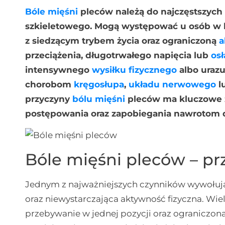
Bóle
mięśni
pleców należą do najczęstszych
szkieletowego. Mogą występować u osób w k
z siedzącym trybem życia oraz ograniczoną
a
przeciążenia, długotrwałego napięcia lub
osł
intensywnego
wysiłku fizycznego
albo uraz
chorobom
kręgosłupa
,
układu nerwowego
l
przyczyny
bólu mięśni
pleców ma kluczowe 
postępowania oraz zapobiegania nawrotom d
Bóle mięśni pleców – pr
Jednym z najważniejszych czynników wywołując
oraz niewystarczająca aktywność fizyczna. Wi
przebywanie w jednej pozycji oraz ograniczona