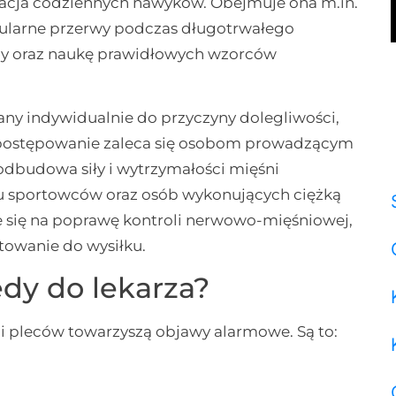
kacja codziennych nawyków. Obejmuje ona m.in.
gularne przerwy podczas długotrwałego
cy oraz naukę prawidłowych wzorców
ny indywidualnie do przyczyny dolegliwości,
e postępowanie zaleca się osobom prowadzącym
t odbudowa siły i wytrzymałości mięśni
a u sportowców oraz osób wykonujących ciężką
zie się na poprawę kontroli nerwowo-mięśniowej,
towanie do wysiłku.
edy do lekarza?
ęśni pleców towarzyszą objawy alarmowe. Są to: