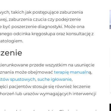
h, takich jak postępujące zaburzenia
wej, zaburzenia czucia czy podejrzenie
 być poszerzenie diagnostyki. Może ona
ego odcinka kręgosłupa oraz konsultację z
matologiem.
czenie
kierunkowane przede wszystkim na usunięcie
zpoznania może obejmować
terapię manualn
ą,
nktów spustowych
,
suche igłowanie
,
zęści pacjentów stosuje się również leczenie
chorzeń lub urazów wymagających interwencji