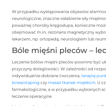
W przypadku występowania objawów alarmowyc
neurologiczne, znaczne osłabienie siły mięśnio
poważnej choroby kręgosłupa, konieczne może
obejmować m.in. rezonans magnetyczny wybran
lekarzem, np. ortopedą, neurologiem lub reu
Bóle mięśni pleców – le
Leczenie bólów mięśni pleców powinno być u
przyczyny dolegliwości. W zależności od ro
indywidualnie dobrane ćwiczenia,
terapię pu
kinesiotaping
czy
masaż tkanek miękkich
. U c
farmakologiczne, a w przypadku wybranych s
leczenie operacyjne.