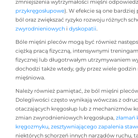
zmniejszenia wytrzymałości mięśni odpowiedzia
przykręgosłupowe
). W efekcie są one bardzi
ból oraz zwiększać ryzyko rozwoju różnych sc
zwyrodnieniowych
i
dyskopatii
.
Bóle mięśni pleców mogą być również następ
ciężką pracą fizyczną, intensywnymi trening
fizycznej lub długotrwałym utrzymywaniem wym
dochodzi także wtedy, gdy przez wiele godzin
mięśniowa.
Należy również pamiętać, że ból mięśni plec
Dolegliwości często wynikają wówczas z odru
otaczających kręgosłup lub z mechanizmów ko
zmian zwyrodnieniowych kręgosłupa,
złamań 
kręgozmyku
,
zesztywniającego zapalenia sta
niektórych schorzeń innych narządów ruchu, ta