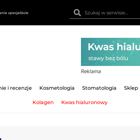
anie specjaliście
Reklama
ie i recenzje
Kosmetologia
Stomatologia
Sklep
Kolagen
Kwas hialuronowy