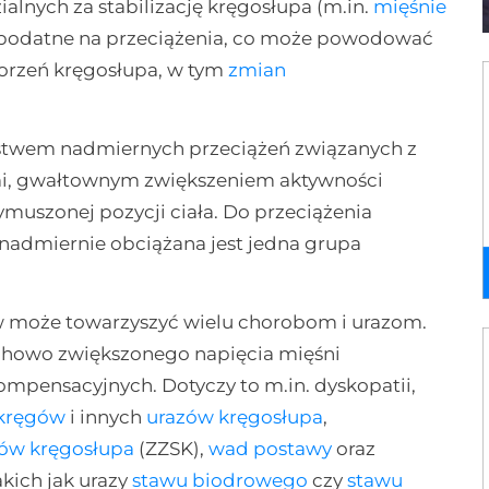
lnych za stabilizację kręgosłupa (m.in.
mięśnie
ej podatne na przeciążenia, co może powodować
horzeń kręgosłupa, w tym
zmian
stwem nadmiernych przeciążeń związanych z
ami, gwałtownym zwiększeniem aktywności
uszonej pozycji ciała. Do przeciążenia
 nadmiernie obciążana jest jedna grupa
ów może towarzyszyć wielu chorobom i urazom.
chowo zwiększonego napięcia mięśni
mpensacyjnych. Dotyczy to m.in. dyskopatii,
kręgów
i innych
urazów kręgosłupa
,
wów kręgosłupa
(ZZSK),
wad postawy
oraz
kich jak urazy
stawu biodrowego
czy
stawu