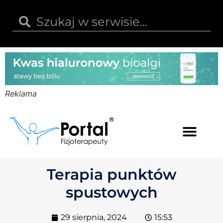
Reklama
Kwas hialuronowy
Opinie i recenzje
Kody rabatowe
Terapia punktów
spustowych
29 sierpnia, 2024
15:53