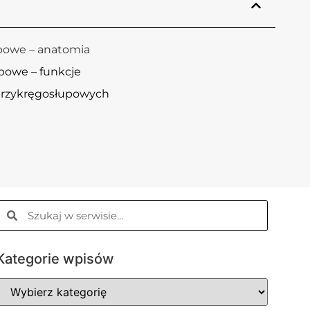
powe – anatomia
powe – funkcje
 przykręgosłupowych
Kategorie wpisów