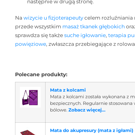
następnie w drugą stronę.
Na
wizycie u fizjoterapeuty
celem rozluźniania
przede wszystkim
masaż tkanek głębokich
ora
sprawdza się także
suche igłowanie
,
terapia p
powięziowe
, zwłaszcza przebiegające z rolo
Polecane produkty:
Mata z kolcami
Mata z kolcami została wykonana z m
bezpiecznych. Regularnie stosowana 
bólowe.
Zobacz więcej...
Mata do akupresury (mata z igłami)