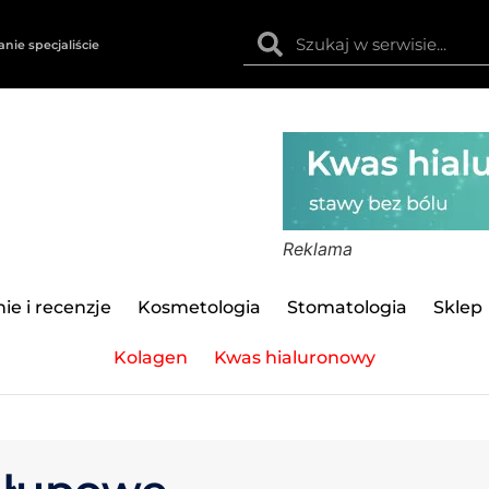
anie specjaliście
Reklama
ie i recenzje
Kosmetologia
Stomatologia
Sklep
Kolagen
Kwas hialuronowy