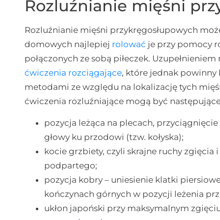
Rozluźnianie mięśni pr
Rozluźnianie mięśni przykręgosłupowych moż
domowych najlepiej
rolować
je przy pomocy ro
połączonych ze sobą piłeczek. Uzupełnieniem 
ćwiczenia rozciągające
, które jednak powinn
metodami ze względu na lokalizację tych mięśn
ćwiczenia rozluźniające mogą być następujące
pozycja leżąca na plecach, przyciągnięci
głowy ku przodowi (tzw. kołyska);
kocie grzbiety, czyli skrajne ruchy zgięcia
podpartego;
pozycja kobry – uniesienie klatki piersio
kończynach górnych w pozycji leżenia pr
ukłon japoński przy maksymalnym zgięciu