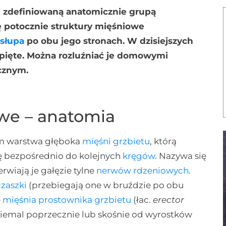
i zdefiniowaną anatomicznie grupą
 potocznie struktury mięśniowe
słupa
po obu jego stronach. W dzisiejszych
apięte. Można rozluźniać je domowymi
cznym.
we – anatomia
im warstwa głęboka
mięśni grzbietu
, którą
się bezpośrednio do kolejnych
kręgów
. Nazywa się
rwiają je gałęzie tylne
nerwów rdzeniowych
.
czaszki
(przebiegają one w bruździe po obu
ę
mięśnia prostownika grzbietu
(łac.
erector
iemal poprzecznie lub skośnie od wyrostków