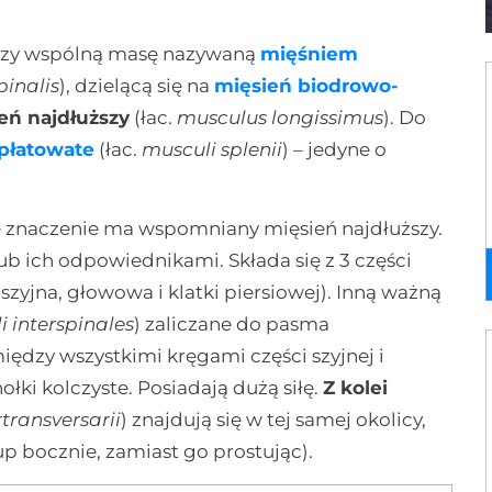
orzy wspólną masę nazywaną
mięśniem
inalis
), dzielącą się na
mięsień biodrowo-
eń najdłuższy
(łac.
musculus longissimus
). Do
płatowate
(łac.
musculi splenii
) – jedyne o
znaczenie ma wspomniany mięsień najdłuższy.
 ich odpowiednikami. Składa się z 3 części
yjna, głowowa i klatki piersiowej). Inną ważną
i interspinales
) zaliczane do pasma
ędzy wszystkimi kręgami części szyjnej i
łki kolczyste. Posiadają dużą siłę.
Z kolei
rtransversarii
) znajdują się w tej samej okolicy,
up bocznie, zamiast go prostując).