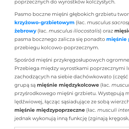
poprzecznych do wyrostków kolczystych.
Pasmo boczne mięśni głębokich grzbietu tw
krzyżowo-grzbietowym
(łac.
musculus sacrosp
żebrowy
(łac.
musculus iliocostalis
) oraz
mięsi
pasma bocznego zalicza się ponadto
mięśnie 
przebiegu kolcowo-poprzecznym.
Spośród mięśni przykręgosłupowych ogromne 
Przebiega między wyrostkami poprzecznymi lub
zachodzących na siebie dachówkowato (część sz
grupą są
mięśnie międzykolcowe
(łac.
muscul
przyśrodkowego mięśni grzbietu. Występują mi
lędźwiowej, łącząc sąsiadujące ze sobą wierzcho
mięśnie międzypoprzeczne
(łac.
musculi inte
jednak wykonują inną funkcję (zginają kręgosł