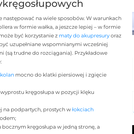
zykręgosłupowych
e następować na wiele sposobów. W warunkach
llera w formie wałka, a jeszcze lepiej – w formie
może być korzystanie z
maty do akupresury
oraz
y być uzupełniane wspomnianymi wcześniej
i (są trudne do rozciągania). Przykładowe
:
e
kolan
mocno do klatki piersiowej i zgięcie
 i wyprostu kręgosłupa w pozycji klęku
wej na podpartych, prostych w
łokciach
zodem;
 bocznym kręgosłupa w jedną stronę, a