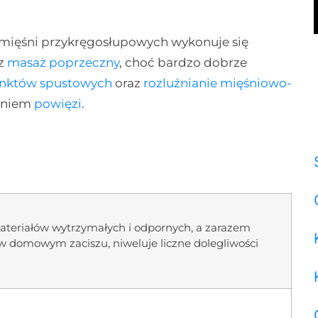
 mięśni przykręgosłupowych wykonuje się
z
masaż poprzeczny
, choć bardzo dobrze
unktów spustowych
oraz
rozluźnianie mięśniowo-
waniem
powięzi
.
ateriałów wytrzymałych i odpornych, a zarazem
w domowym zaciszu, niweluje liczne dolegliwości