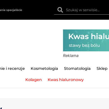
anie specjaliście
Reklama
ie i recenzje
Kosmetologia
Stomatologia
Sklep
Kolagen
Kwas hialuronowy