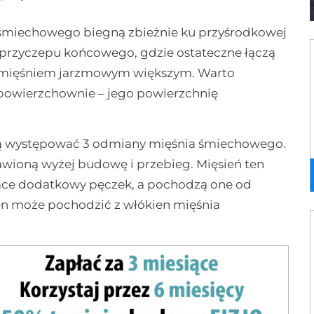
śmiechowego biegną zbieżnie ku przyśrodkowej
o przyczepu końcowego, gdzie ostateczne łączą
az mięśniem jarzmowym większym. Warto
powierzchownie – jego powierzchnię
ą występować 3 odmiany mięśnia śmiechowego.
awioną wyżej budowę i przebieg. Mięsień ten
ce dodatkowy pęczek, a pochodzą one od
ten może pochodzić z włókien mięśnia