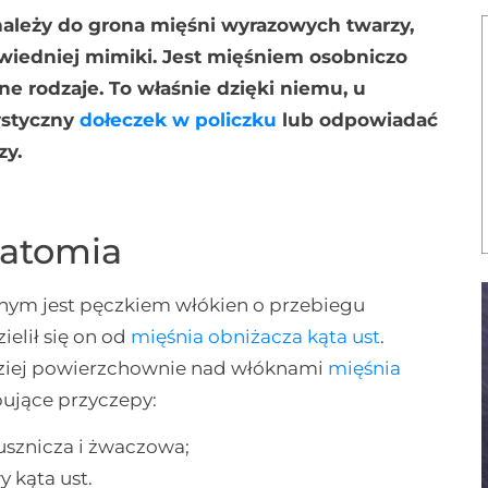
należy do grona mięśni wyrazowych twarzy,
iedniej mimiki. Jest mięśniem osobniczo
 rodzaje. To właśnie dzięki niemu, u
ystyczny
dołeczek w policzku
lub odpowiadać
zy.
natomia
ym jest pęczkiem włókien o przebiegu
elił się on od
mięśnia obniżacza kąta ust
.
rdziej powierzchownie nad włóknami
mięśnia
pujące przyczepy:
usznicza i żwaczowa;
 kąta ust.