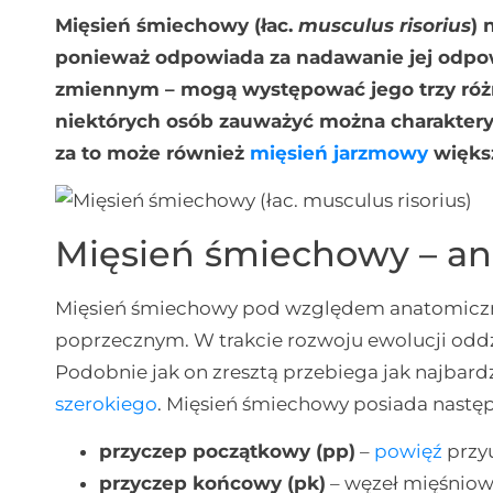
Mięsień śmiechowy (łac.
musculus risorius
) 
ponieważ odpowiada za nadawanie jej odpow
zmiennym – mogą występować jego trzy różne
niektórych osób zauważyć można charakter
za to może również
mięsień jarzmowy
więks
Mięsień śmiechowy – a
Mięsień śmiechowy pod względem anatomiczn
poprzecznym. W trakcie rozwoju ewolucji oddzi
Podobnie jak on zresztą przebiega jak najba
szerokiego
. Mięsień śmiechowy posiada nastę
przyczep początkowy (pp)
–
powięź
przy
przyczep końcowy (pk)
– węzeł mięśniowy