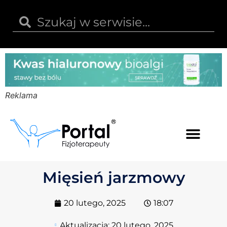
Reklama
Kwas hialuronowy
Opinie i recenzje
Kody rabatowe
Mięsień jarzmowy
20 lutego, 2025
18:07
Aktualizacja:
20 lutego, 2025