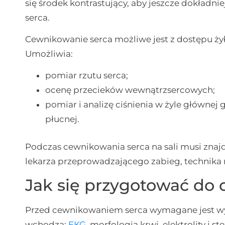
się środek kontrastujący, aby jeszcze dokładn
serca.
Cewnikowanie serca możliwe jest z dostępu żył
Umożliwia:
pomiar rzutu serca;
ocenę przecieków wewnątrzsercowych;
pomiar i analizę ciśnienia w żyle głównej g
płucnej.
Podczas cewnikowania serca na sali musi znaj
lekarza przeprowadzającego zabieg, technika ra
Jak się przygotować do
Przed cewnikowaniem serca wymagane jest wy
wchodzą:
EKG
, morfologia krwi, elektrolity i s