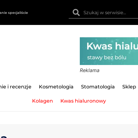
anie specjaliście
Reklama
ie i recenzje
Kosmetologia
Stomatologia
Sklep
Kolagen
Kwas hialuronowy