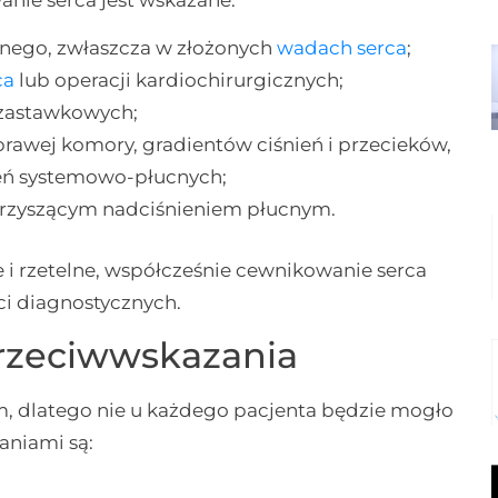
nego, zwłaszcza w złożonych
wadach serca
;
ca
lub operacji kardiochirurgicznych;
zastawkowych;
prawej komory, gradientów ciśnień i przecieków,
zeń systemowo-płucnych;
arzyszącym nadciśnieniem płucnym.
 i rzetelne, współcześnie cewnikowanie serca
ci diagnostycznych.
rzeciwwskazania
, dlatego nie u każdego pacjenta będzie mogło
aniami są: