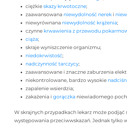
ciężkie
skazy krwotoczne
;
zaawansowana
niewydolność nerek
i
niew
niewyrównana
niewydolność krążenia
;
czynne
krwawienia z przewodu pokarmo
ciąża
;
skraje wyniszczenie organizmu;
niedokrwistość
;
nadczynność tarczycy
;
zaawansowane i znaczne zaburzenia elekt
niekontrolowane, bardzo wysokie
nadciśn
zapalenie wsierdzia;
zakażenia i
gorączka
niewiadomego poch
W skrajnych przypadkach lekarz może podjąć
występowania przeciwwskazań. Jednak tylko w