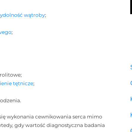
ydolność wątroby
;
wego
;
rolitowe;
ienie tętnicze
;
odzenia.
 się wykonania cewnikowania serca mimo
tedy, gdy wartość diagnostyczna badania