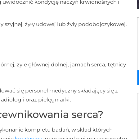
iej uwidocznić kondycję naczyń krwionośnych i
y szyjnej, żyły udowej lub żyły podobojczykowej.
órnej, żyle głównej dolnej, jamach serca, tętnicy
dować się personel medyczny składający się z
diologii oraz pielęgniarki.
 cewnikowania serca?
konanie kompletu badań, w skład których
tężenie
kreatyniny
w surowicy krwi oraz parametry