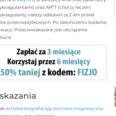
tykoagulantami) oraz APTT (chorzy leczeni
tykoagulanty, należy odstawić je 2 dni przed
ków przeciwpłytkowych. Po zakończeniu badania
rwacji. Przeciwwskazane jest obciążanie
łucie.
skazania
jak
echokardiografia
czy
rezonans magnetyczny
anie serca jest wskazane: