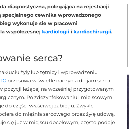
 diagnostyczna, polegająca na rejestracji
ocą specjalnego cewnika wprowadzonego
abieg wykonuje się w pracowni
la współczesnej
kardiologii
i
kardiochirurgii
.
owanie serca?
kłuciu żyły lub tętnicy i wprowadzeniu
TG
przesuwa w świetle naczynia do jam serca i
 w pozycji leżącej na wcześniej przygotowanym
hirurgicznym. Po zdezynfekowaniu i miejscowym
je do części właściwej zabiegu. Zwykle
dociera do mięśnia sercowego przez żyłę udową.
uje się już w miejscu docelowym, często podaje