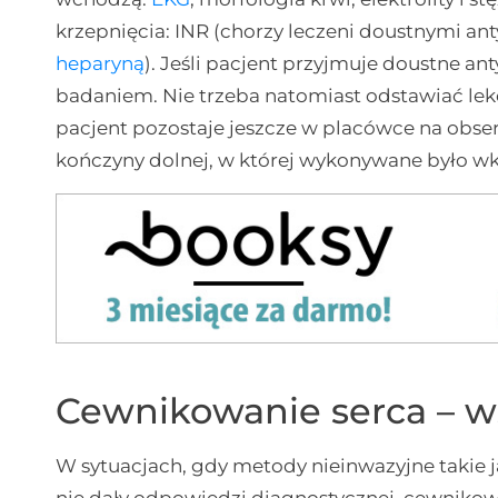
krzepnięcia: INR (chorzy leczeni doustnymi an
heparyną
). Jeśli pacjent przyjmuje doustne an
badaniem. Nie trzeba natomiast odstawiać le
pacjent pozostaje jeszcze w placówce na obse
kończyny dolnej, w której wykonywane było wk
Cewnikowanie serca – w
W sytuacjach, gdy metody nieinwazyjne takie 
nie dały odpowiedzi diagnostycznej, cewnikow