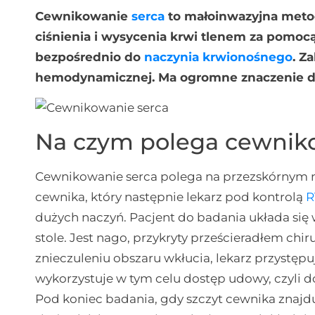
Cewnikowanie
serca
to małoinwazyjna metoda
ciśnienia i wysycenia krwi tlenem za pom
bezpośrednio do
naczynia krwionośnego
. Z
hemodynamicznej. Ma ogromne znaczenie d
Na czym polega cewnik
Cewnikowanie serca polega na przezskórnym na
cewnika, który następnie lekarz pod kontrolą
R
dużych naczyń. Pacjent do badania układa się
stole. Jest nago, przykryty prześcieradłem c
znieczuleniu obszaru wkłucia, lekarz przystępu
wykorzystuje w tym celu dostęp udowy, czyli 
Pod koniec badania, gdy szczyt cewnika znajd