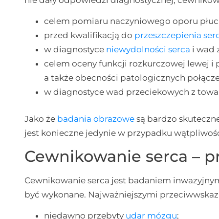
celem pomiaru naczyniowego oporu płuc
przed kwalifikacją do
przeszczepienia ser
w diagnostyce
niewydolności serca
i wad 
celem oceny funkcji rozkurczowej lewej i 
a także obecności patologicznych połąc
w diagnostyce wad przeciekowych z tow
Jako że
badania obrazowe
są bardzo skuteczne
jest konieczne jedynie w przypadku wątpliwoś
Cewnikowanie serca – p
Cewnikowanie serca jest badaniem inwazyjnym
być wykonane. Najważniejszymi przeciwwskaz
niedawno przebyty
udar mózgu
;