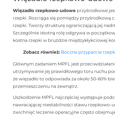
Więzadło rzepkowo-udowe
przyśrodkowe jest
rzepki. Rozciąga się pomiędzy przyśrodkową 
rzepki. Tworzy strukturę ograniczającą jej na
Szczególnie istotną rolę odgrywa w początkowej
kostna rzepki w bruździe międzykłykciowej kośc
Zobacz również:
Boczne przyparcie rzepk
Głównym zadaniem MPFL jest przeciwdziała
utrzymywanie jej prawidłowego toru ruchu podc
że więzadło to odpowiada za około 50-60% biern
przemieszczeniu na zewnątrz.
Uszkodzenie MPFL najczęściej występuje podc
nawracającej niestabilności stawu rzepkowo-
zwichnięć leczenie operacyjne często obejmuje