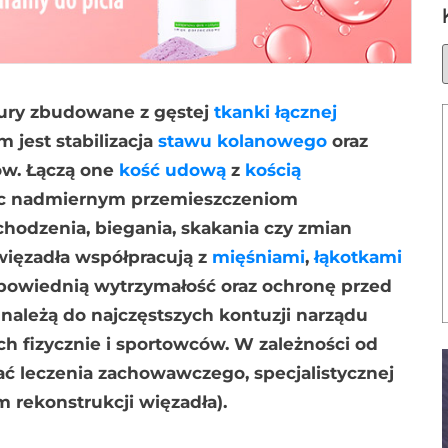
tury zbudowane z gęstej
tkanki łącznej
jest stabilizacja
stawu kolanowego
oraz
ów. Łączą one
kość udową
z
kością
ąc nadmiernym przemieszczeniom
odzenia, biegania, skakania czy zmian
więzadła współpracują z
mięśniami
,
łąkotkami
powiednią wytrzymałość oraz ochronę przed
należą do najczęstszych kontuzji narządu
h fizycznie i sportowców. W zależności od
leczenia zachowawczego, specjalistycznej
 rekonstrukcji więzadła).