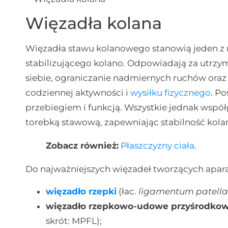
Więzadła kolana
Więzadła stawu kolanowego stanowią jeden z
stabilizującego kolano. Odpowiadają za utrz
siebie, ograniczanie nadmiernych ruchów oraz
codziennej aktywności i
wysiłku fizycznego
. P
przebiegiem i funkcją. Wszystkie jednak współp
torebką stawową, zapewniając stabilność kola
Zobacz również:
Płaszczyzny ciała
.
Do najważniejszych więzadeł tworzących aparat
więzadło rzepki
(łac.
ligamentum patell
więzadło rzepkowo-udowe przyśrodko
skrót: MPFL);