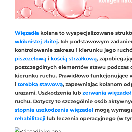
Więzadła
kolana to wyspecjalizowane struk
włóknistej zbitej
. Ich podstawowym zadaniem 
kontrolowanie zakresu i kierunku jego ruch
piszczelową
i
kością strzałkową
, zapobiegaj
poszczególnych elementów stawu podczas ch
kierunku ruchu. Prawidłowo funkcjonujące 
i
torebką stawową
, zapewniając kolanom od
urazami. Uszkodzenia lub
zerwania więzadeł
ruchu. Dotyczy to szczególnie osób aktywnyc
stopnia uszkodzenia więzadeł
mogą wymagać 
rehabilitacji
lub leczenia operacyjnego (w tym