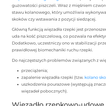
guzowatości piszczeli. Wraz z mięśniem czwo
stawu kolanowego, który umożliwia wykonywa
skoków czy wstawania z pozycji siedzącej.
Główną funkcją więzadła rzepki jest przenosz
uda na kość piszczelową, co pozwala na efek
Dodatkowo, uczestniczy ono w stabilizacji prz
prawidłowej biomechaniki ruchu rzepki.
Do najczęstszych problemów związanych z wię
przeciążenia;
zapalenie więzadła rzepki (tzw.
kolano sk
uszkodzenia pourazowe (występują znaczni
więzadeł pobocznych).
Więzadło rzepkowo-udowe