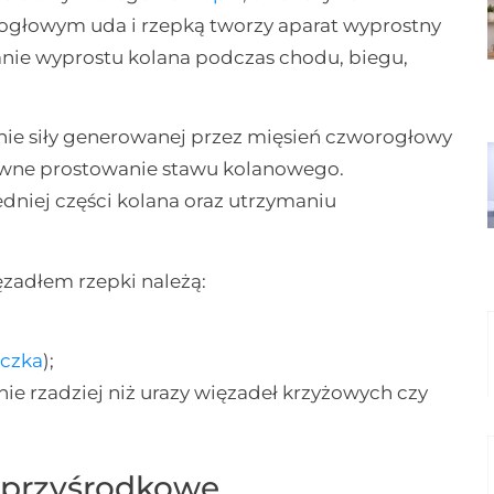
rogłowym uda i rzepką tworzy aparat wyprostny
nie wyprostu kolana podczas chodu, biegu,
enie siły generowanej przez mięsień czworogłowy
tywne prostowanie stawu kolanowego.
edniej części kolana oraz utrzymaniu
zadłem rzepki należą:
oczka
);
e rzadziej niż urazy więzadeł krzyżowych czy
 przyśrodkowe