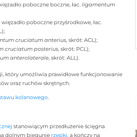
 więzadło poboczne boczne, łac.
ligamentum
: więzadło poboczne przyśrodkowe, łac.
L);
ntum cruciatum anterius
, skrót: ACL);
 cruciatum posterius
, skrót: PCL);
um anterolaterale
, skrót: ALL).
cji, który umożliwia prawidłowe funkcjonowanie
ów oraz ruchów skrętnych.
 stawu kolanowego
.
cznej
stanowiącym przedłużenie ścięgna
 na dolnym biegunie
rzepki
, a kończy na