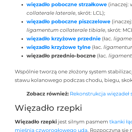
więzadło poboczne strzałkowe
(inaczej:
collaterale laterale
, skrót: LCL);
więzadło poboczne piszczelowe
(inaczej
ligamentum collaterale tibiale
, skrót: MC
więzadło krzyżowe przednie
(łac.
ligame
więzadło krzyżowe tylne
(łac.
ligamentum
więzadło przednio-boczne
(łac.
ligament
Wspólnie tworzą one złożony system stabiliza
stawu kolanowego podczas chodu, biegu, skok
Zobacz również:
Rekonstrukcja więzadeł
Więzadło rzepki
Więzadło rzepki
jest silnym pasmem
tkanki łą
mięśnia czworogłowego uda
. Rozpoczyna się