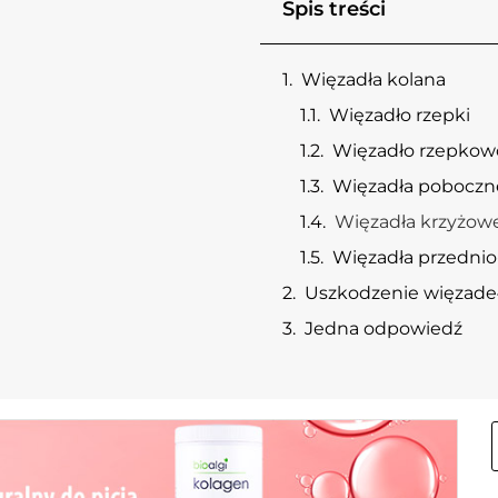
Spis treści
Więzadła kolana
Więzadło rzepki
Więzadło rzepko
a
Więzadła poboczn
Więzadła krzyżow
Więzadła przedni
Uszkodzenie więzadeł
Jedna odpowiedź