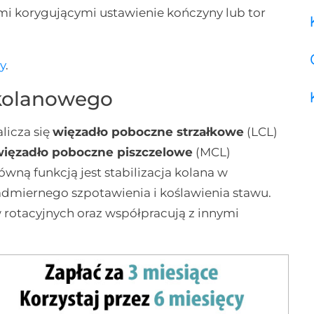
i korygującymi ustawienie kończyny lub tor
y
.
kolanowego
licza się
więzadło poboczne strzałkowe
(LCL)
więzadło poboczne piszczelowe
(MCL)
ówną funkcją jest stabilizacja kolana w
admiernego szpotawienia i koślawienia stawu.
rotacyjnych oraz współpracują z innymi