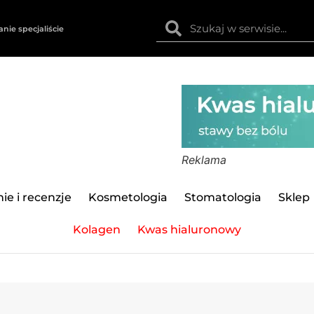
anie specjaliście
Reklama
ie i recenzje
Kosmetologia
Stomatologia
Sklep
Kolagen
Kwas hialuronowy