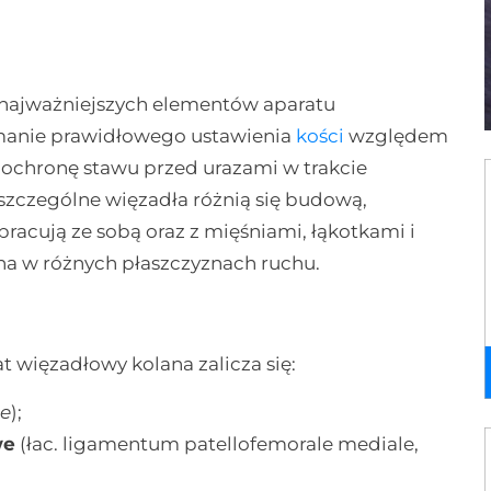
 najważniejszych elementów aparatu
ymanie prawidłowego ustawienia
kości
względem
 ochronę stawu przed urazami w trakcie
oszczególne więzadła różnią się budową,
racują ze sobą oraz z mięśniami, łąkotkami i
na w różnych płaszczyznach ruchu.
 więzadłowy kolana zalicza się:
ae
);
we
(łac. ligamentum patellofemorale mediale,