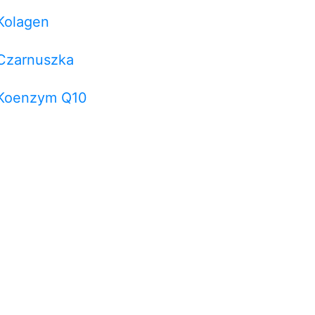
Kolagen
Czarnuszka
Koenzym Q10