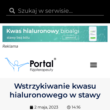
Reklama
Kwas hialuronowy
Opinie i recenzje
Kody rabatowe
Wstrzykiwanie kwasu
hialuronowego w stawy
2 maja, 2023
14:16