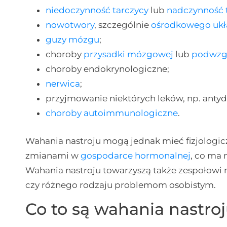
niedoczynność tarczycy
lub
nadczynność 
nowotwory
, szczególnie
ośrodkowego uk
guzy mózgu
;
choroby
przysadki mózgowej
lub
podwzg
choroby endokrynologiczne;
nerwica
;
przyjmowanie niektórych leków, np. anty
choroby autoimmunologiczne
.
Wahania nastroju mogą jednak mieć fizjologic
zmianami w
gospodarce hormonalnej
, co ma
Wahania nastroju towarzyszą także zespołowi
czy różnego rodzaju problemom osobistym.
Co to są wahania nastroj