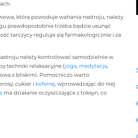
ach.
wowa, która powoduje wahania nastroju, należy
ózgu prawdopodobnie trzeba będzie usunąć
ść tarczycy reguluje się farmakologicznie i za
astroju należy kontrolować samodzielnie w
 techniki relaksacyjne (
joga
,
medytacja
,
mowa z bliskimi. Pomocniczo warto
rosy, cukier i
kofeinę
, wprowadzając do niej
a
ma działanie oczyszczające z toksyn, co