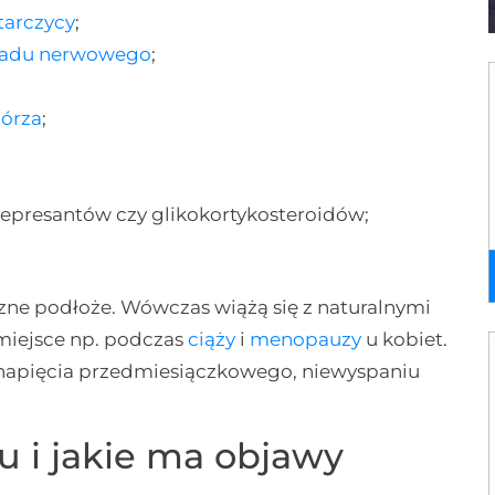
tarczycy
;
ładu nerwowego
;
órza
;
depresantów czy glikokortykosteroidów;
zne podłoże. Wówczas wiążą się z naturalnymi
 miejsce np. podczas
ciąży
i
menopauzy
u kobiet.
 napięcia przedmiesiączkowego, niewyspaniu
u i jakie ma objawy