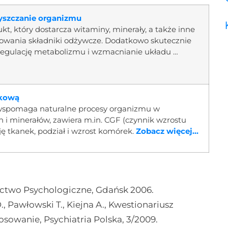
czyszczanie organizmu
dukt, który dostarcza witaminy, minerały, a także inne
owania składniki odżywcze. Dodatkowo skutecznie
egulację metabolizmu i wzmacnianie układu …
rkową
a wspomaga naturalne procesy organizmu w
n i minerałów, zawiera m.in. CGF (czynnik wzrostu
cję tkanek, podział i wzrost komórek.
Zobacz więcej...
ctwo Psychologiczne, Gdańsk 2006.
., Pawłowski T., Kiejna A., Kwestionariusz
osowanie, Psychiatria Polska, 3/2009.