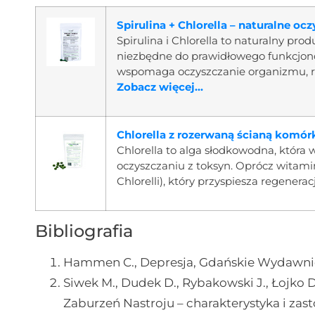
Spirulina + Chlorella – naturalne o
Spirulina i Chlorella to naturalny pro
niezbędne do prawidłowego funkcjon
wspomaga oczyszczanie organizmu, r
Zobacz więcej...
Chlorella z rozerwaną ścianą komó
Chlorella to alga słodkowodna, któr
oczyszczaniu z toksyn. Oprócz witami
Chlorelli), który przyspiesza regenera
Bibliografia
Hammen C., Depresja, Gdańskie Wydawni
Siwek M., Dudek D., Rybakowski J., Łojko D
Zaburzeń Nastroju – charakterystyka i zast