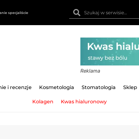
anie specjaliście
Reklama
ie i recenzje
Kosmetologia
Stomatologia
Sklep
Kolagen
Kwas hialuronowy