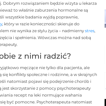
. Dobrym rozwiązaniem będzie wizyta u lekarza
nieważ to właśnie zaburzenia hormonalne są
eśli wszystkie badania wyjdą poprawnie,
y
, który w razie konieczności skieruje do
blem nie wynika ze stylu życia – nadmierny
stres
,
częścia i spełnienia. Wówczas można nad sobą
erapeuty.
obie z nimi radzić?
yjątkowo męczące nie tylko dla pacjenta, ale
się konflikty społeczne i rodzinne, a w skrajnych
li natomiast pojawi się podejrzenie chorób i
ą jest skorzystanie z pomocy psychoterapeuty
awiania recept na leki normujące wahania
ją się być pomocne. Psychoterapeuta natomiast