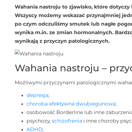
Wahania nastroju to zjawisko, które dotycz
Wszyscy możemy wskazać przynajmniej jedną 
po czym odczuliśmy smutek lub nagłe pogors
wynika m.in. ze zmian hormonalnych. Bardzo 
wynikają z przyczyn patologicznych.
Wahania nastroju – przy
Możliwymi przyczynami patologicznymi wahań 
depresja
;
choroba afektywna dwubiegunowa
;
osobowość Borderline lub inne zaburzeni
psychozy,
schizofrenia
i inne choroby psyc
ADHD
;