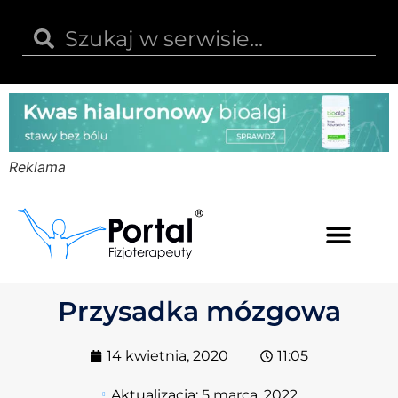
Reklama
Kwas hialuronowy
Opinie i recenzje
Kody rabatowe
Przysadka mózgowa
14 kwietnia, 2020
11:05
Aktualizacja:
5 marca, 2022