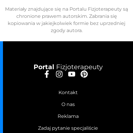
Materiały znajdujące się na Portalu Fizjoterapeuty są
chronione prawem autorskim. Zabrania się
kopiowania w jakiejkolwiek formie bez uprzedniej
zgody autora.
Portal
Fizjoterapeuty
Kontakt
O nas
Reklama
Zadaj pytanie specjaliście