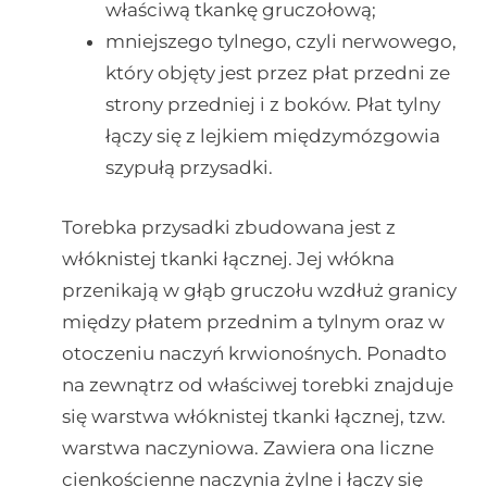
właściwą tkankę gruczołową;
mniejszego tylnego, czyli nerwowego,
który objęty jest przez płat przedni ze
strony przedniej i z boków. Płat tylny
łączy się z lejkiem międzymózgowia
szypułą przysadki.
Torebka przysadki zbudowana jest z
włóknistej tkanki łącznej. Jej włókna
przenikają w głąb gruczołu wzdłuż granicy
między płatem przednim a tylnym oraz w
otoczeniu naczyń krwionośnych. Ponadto
na zewnątrz od właściwej torebki znajduje
się warstwa włóknistej tkanki łącznej, tzw.
warstwa naczyniowa. Zawiera ona liczne
cienkościenne naczynia żylne i łączy się