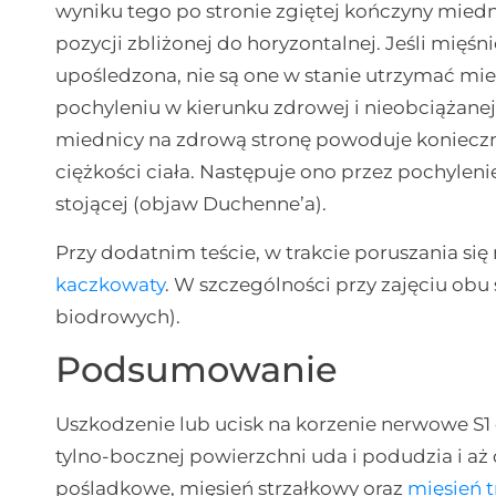
wyniku tego po stronie zgiętej kończyny mied
pozycji zbliżonej do horyzontalnej. Jeśli mięś
upośledzona, nie są one w stanie utrzymać mie
pochyleniu w kierunku zdrowej i nieobciążane
miednicy na zdrową stronę powoduje koniec
ciężkości ciała. Następuje ono przez pochyleni
stojącej (objaw Duchenne’a).
Przy dodatnim teście, w trakcie poruszania s
kaczkowaty
. W szczególności przy zajęciu ob
biodrowych).
Podsumowanie
Uszkodzenie lub ucisk na korzenie nerwowe 
tylno-bocznej powierzchni uda i podudzia i aż 
pośladkowe, mięsień strzałkowy oraz
mięsień t