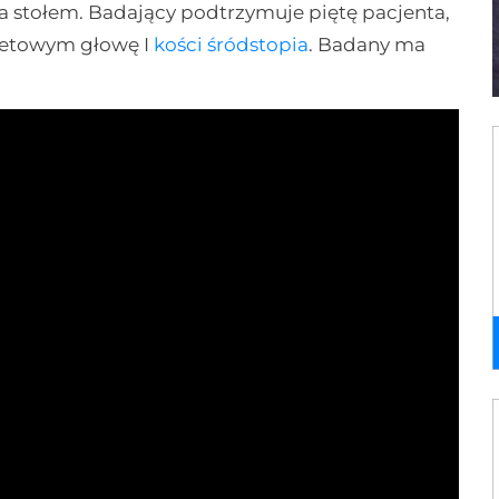
 stołem. Badający podtrzymuje piętę pacjenta,
bietowym głowę I
kości śródstopia
. Badany ma