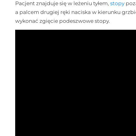
Pacjent znajduje się w leżeniu tyłem,
stopy
poza
a palcem drugiej ręki naciska w kierunku grz
wykonać zgięcie podeszwowe stopy.