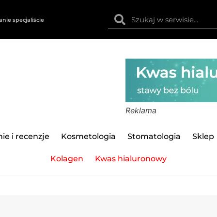
anie specjaliście
Reklama
ie i recenzje
Kosmetologia
Stomatologia
Sklep
Kolagen
Kwas hialuronowy