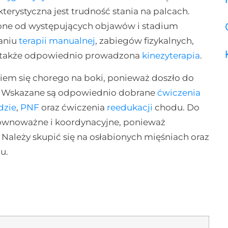
kterystyczna jest trudność stania na palcach.
ione od występujących objawów i stadium
waniu
terapii manualnej
, zabiegów fizykalnych,
st także odpowiednio prowadzona
kinezyterapia
.
em się chorego na boki, ponieważ doszło do
j. Wskazane są odpowiednio dobrane
ćwiczenia
dzie
,
PNF
oraz ćwiczenia
reedukacji
chodu. Do
równoważne i koordynacyjne, ponieważ
Należy skupić się na osłabionych mięśniach oraz
u.