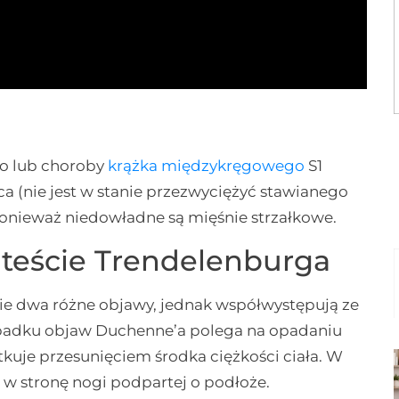
o lub choroby
krążka międzykręgowego
S1
ca (nie jest w stanie przezwyciężyć stawianego
ponieważ niedowładne są mięśnie strzałkowe.
teście Trendelenburga
ie dwa różne objawy, jednak współwystępują ze
padku objaw Duchenne’a polega na opadaniu
utkuje przesunięciem środka ciężkości ciała. W
 w stronę nogi podpartej o podłoże.