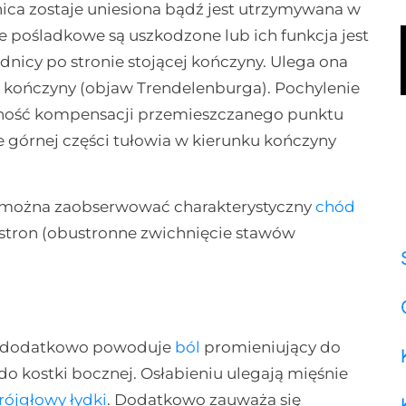
nica zostaje uniesiona bądź jest utrzymywana w
nie pośladkowe są uszkodzone lub ich funkcja jest
dnicy po stronie stojącej kończyny. Ulega ona
j kończyny (objaw Trendelenburga). Pochylenie
zność kompensacji przemieszczanego punktu
e górnej części tułowia w kierunku kończyny
ię można zaobserwować charakterystyczny
chód
u stron (obustronne zwichnięcie stawów
S1 dodatkowo powoduje
ból
promieniujący do
do kostki bocznej. Osłabieniu ulegają mięśnie
rójgłowy łydki
. Dodatkowo zauważa się