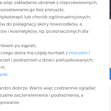
 a więc zakładanie ubranek z nieprzewiewnych,
ozostawianie go bez pieluszki;
otykoterapii lub chorób ogólnoustrojowych;
w do pielęgnacji skóry noworodków, a
tów i kosmetyków, np. przeznaczonych dla
ikiem po kąpieli;
 czego skóra ma częsty kontakt z
moczem
i
arzeń i podrażnień u dzieci pieluszkowanych;
ni;
unki
.
rdzo dobrze. Warto więc codziennie oglądać
tualne zaczerwienienia i podrażnienia, a
ępowanie.