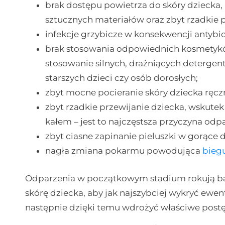
brak dostępu powietrza do skóry dziecka,
sztucznych materiałów oraz zbyt rzadkie p
infekcje grzybicze w konsekwencji antybi
brak stosowania odpowiednich kosmetykó
stosowanie silnych, drażniących detergen
starszych dzieci czy osób dorosłych;
zbyt mocne pocieranie skóry dziecka ręczn
zbyt rzadkie przewijanie dziecka, wskutek
kałem – jest to najczęstsza przyczyna odp
zbyt ciasne zapinanie pieluszki w gorące d
nagła zmiana pokarmu powodująca
bieg
Odparzenia w początkowym stadium rokują ba
skórę dziecka, aby jak najszybciej wykryć ewen
następnie dzięki temu wdrożyć właściwe post