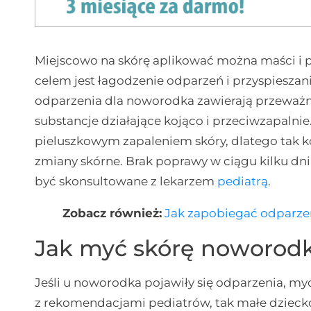
Miejscowo na skórę aplikować można maści i p
celem jest łagodzenie odparzeń i przyspieszani
odparzenia dla noworodka zawierają przeważn
substancje działające kojąco i przeciwzapalni
pieluszkowym zapaleniem skóry, dlatego tak k
zmiany skórne. Brak poprawy w ciągu kilku dni
być skonsultowane z lekarzem
pediatrą
.
Zobacz również:
Jak zapobiegać odparz
Jak myć skórę noworodk
Jeśli u noworodka pojawiły się odparzenia, my
z rekomendacjami pediatrów, tak małe dzieck