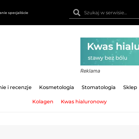
anie specjaliście
Reklama
ie i recenzje
Kosmetologia
Stomatologia
Sklep
Kolagen
Kwas hialuronowy