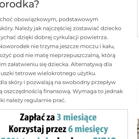
worodka?
o, choć obowiązkowym, podstawowym
kóry. Należy jak najczęściej zostawiać dziecko
dychać dzięki dobrej cyrkulacji powietrza.
. Noworodek nie trzyma jeszcze moczu i kału,
łożyć pod nie matę nieprzepuszczalną, którą
m załatwieniu się dziecka. Alternatywą dla
luszki tetrowe wielokrotnego użytku.
dla skóry i pozwalają na swobodny przepływ
rą oszczędnością finansową. Wymaga to jednak
i należy regularnie prać.