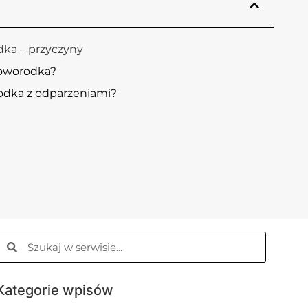
ka – przyczyny
noworodka?
odka z odparzeniami?
Kategorie wpisów