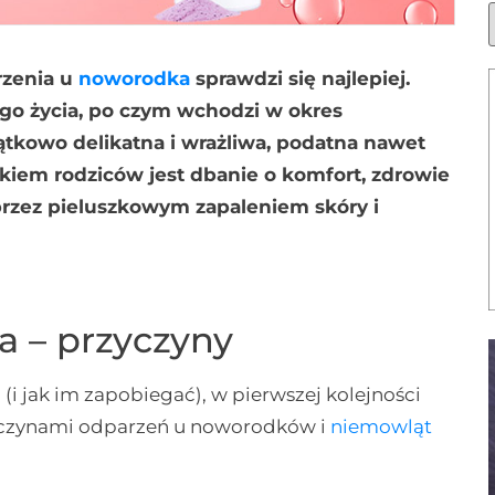
rzenia u
noworodka
sprawdzi się najlepiej.
go życia, po czym wchodzi w okres
ątkowo delikatna i wrażliwa, podatna nawet
zkiem rodziców jest dbanie o komfort, zdrowie
 przez pieluszkowym zapaleniem skóry i
 – przyczyny
 (i jak im zapobiegać), w pierwszej kolejności
zyczynami odparzeń u noworodków i
niemowląt