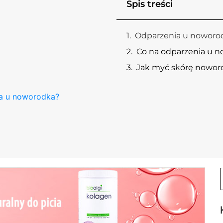
Spis treści
Odparzenia u noworod
Co na odparzenia u 
Jak myć skórę nowor
a u noworodka?