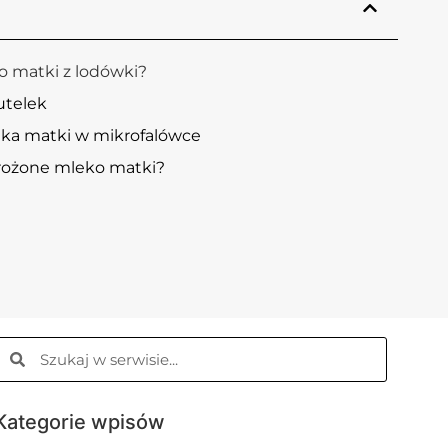
 matki z lodówki?
utelek
ka matki w mikrofalówce
rożone mleko matki?
Kategorie wpisów