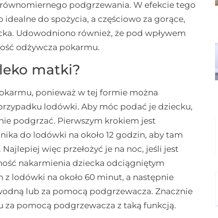
ierównomiernego podgrzewania. W efekcie tego
idealne do spożycia, a częściowo za gorące,
iecka. Udowodniono również, że pod wpływem
rtość odżywcza pokarmu.
leko matki?
pokarmu, ponieważ w tej formie można
przypadku lodówki. Aby móc podać je dziecku,
pnie podgrzać. Pierwszym krokiem jest
ika do lodówki na około 12 godzin, aby tam
jlepiej więc przełożyć je na noc, jeśli jest
zność nakarmienia dziecka odciągniętym
 z lodówki na około 60 minut, a następnie
ą wodną lub za pomocą podgrzewacza. Znacznie
 za pomocą podgrzewacza z taką funkcją.