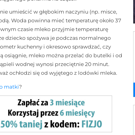
pnie umieścić w głębokim naczyniu (np. misce,
) wodą. Woda powinna mieć temperaturę około 37
pewnym czasie mleko przyjmie temperaturę
urze dziecko spożywa je podczas normalnego
rmometr kuchenny i okresowo sprawdzać, czy
ą osiągnie, mleko można przelać do butelki i od
kąpieli wodnej wynosi przeciętnie 20 minut.
aż ochłodzi się od wyjętego z lodówki mleka.
o matki
?