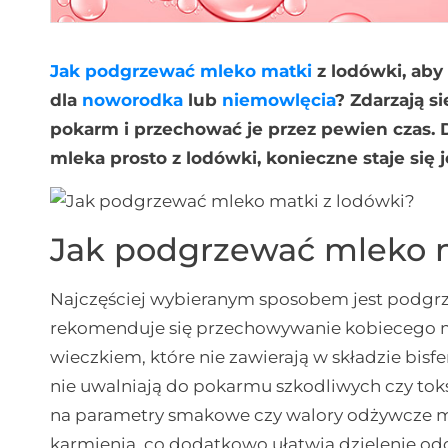
Jak podgrzewać mleko matki
z lodówki, aby
dla
noworodka
lub
niemowlęcia
? Zdarzają s
pokarm i przechować je przez pewien czas.
mleka prosto z lodówki, konieczne staje się
Jak podgrzewać mleko m
Najczęściej wybieranym sposobem jest podgrz
rekomenduje się przechowywanie kobiecego ml
wieczkiem, które nie zawierają w składzie bis
nie uwalniają do pokarmu szkodliwych czy to
na parametry smakowe czy walory odżywcze mle
karmienia, co dodatkowo ułatwia dzielenie o