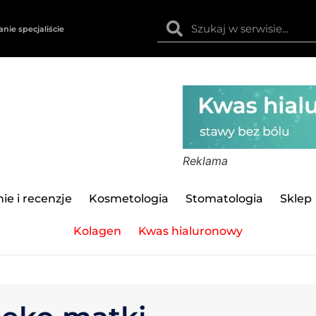
anie specjaliście
Reklama
ie i recenzje
Kosmetologia
Stomatologia
Sklep
Kolagen
Kwas hialuronowy