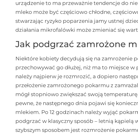
urządzenie to ma przeważnie tendencje do n
mleko może być częściowo chłodne, częściowo 
stwarzając ryzyko poparzenia jamy ustnej dz
działania mikrofalówki może zmieniać się wa
Jak podgrzać zamrożone m
Niektóre kobiety decydują się na zamrożenie 
przechowywać go dłużej, niż ma to miejsce w 
należy najpierw je rozmrozić, a dopiero nastę
przełożenie zamrożonego pokarmu z zamrażaln
mógł stopniowo zwiększać swoją temperaturę. Na
pewne, że następnego dnia pojawi się koniec
mlekiem. Po 12 godzinach należy wyjąć pokarm
podgrzać w klasyczny sposób – letnią kąpiel
szybszym sposobem jest rozmrożenie pokarmu