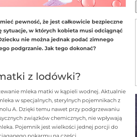
 mieć pewność, że jest całkowicie bezpieczne
ię sytuacje, w których kobieta musi odciągnąć
 Dziecku nie można jednak podać zimnego
 jego podgrzanie. Jak tego dokonać?
atki z lodówki?
ewanie mleka matki w kąpieli wodnej. Aktualnie
eka w specjalnych, sterylnych pojemnikach z
fenolu A. Dzięki temu nawet przy podgrzewaniu
ksycznych związków chemicznych, nie wpływają
ka. Pojemnik jest wielkości jednej porcji do
dciąganego pokarmu na części.