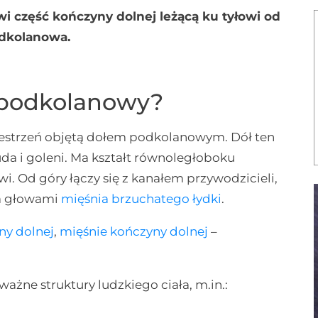
wi część kończyny dolnej leżącą ku tyłowi od
dkolanowa.
 podkolanowy?
strzeń objętą dołem podkolanowym. Dół ten
uda i goleni. Ma kształt równoległoboku
i. Od góry łączy się z kanałem przywodzicieli,
ma głowami
mięśnia brzuchatego łydki
.
ny dolnej
,
mięśnie kończyny dolnej
–
żne struktury ludzkiego ciała, m.in.: