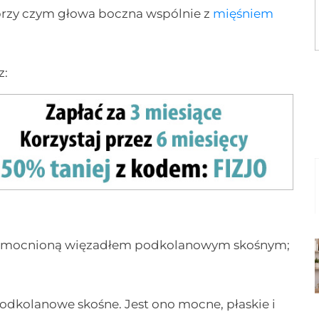
(przy czym głowa boczna wspólnie z
mięśniem
z:
;
 wzmocnioną więzadłem podkolanowym skośnym;
dkolanowe skośne. Jest ono mocne, płaskie i