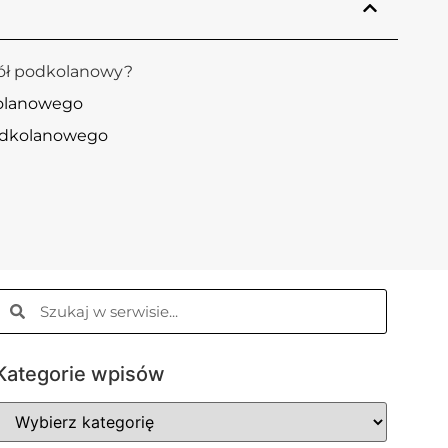
dół podkolanowy?
kolanowego
odkolanowego
Kategorie wpisów