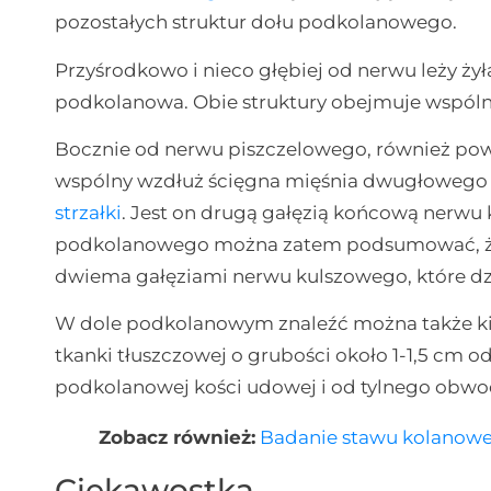
pozostałych struktur dołu podkolanowego.
Przyśrodkowo i nieco głębiej od nerwu leży żył
podkolanowa. Obie struktury obejmuje wspóln
Bocznie od nerwu piszczelowego, również pow
wspólny wzdłuż ścięgna mięśnia dwugłowego
strzałki
. Jest on drugą gałęzią końcową nerw
podkolanowego można zatem podsumować, że n
dwiema gałęziami nerwu kulszowego, które dzi
W dole podkolanowym znaleźć można także ki
tkanki tłuszczowej o grubości około 1-1,5 cm 
podkolanowej kości udowej i od tylnego obwo
Zobacz również:
Badanie stawu kolanow
Ciekawostka