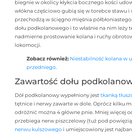
biegnie w okolicy kłykcia bocznego kości udo
włókna częściowo gubią się w torebce stawu 
przechodzą w ścięgno mięśnia półbłoniastego
dołu podkolanowego i to właśnie na nim leży 
nadmierne prostowanie kolana i ruchy obroto
lokomocji.
Zobacz również:
Niestabilność kolana w 
przedniego
.
Zawartość dołu podkolano
Dół podkolanowy wypełniony jest
tkanką tłus
tętnice i nerwy zawarte w dole. Oprócz kilku 
odróżnić można 4 główne pnie. Mniej więcej o
przebiega nerw piszczelowy (tuż pod powięzią
nerwu kulszowego
i umiejscowiony jest najba