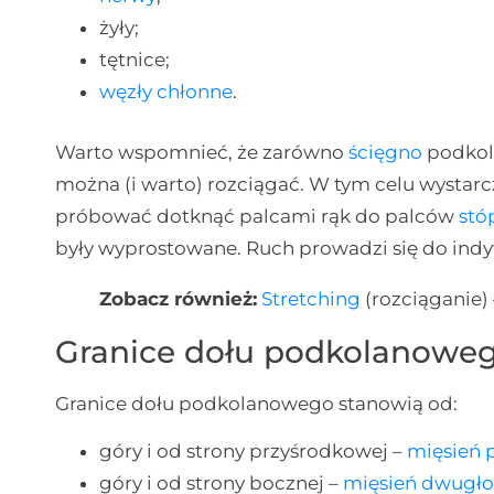
żyły;
tętnice;
węzły chłonne
.
Warto wspomnieć, że zarówno
ścięgno
podkola
można (i warto) rozciągać. W tym celu wystarc
próbować dotknąć palcami rąk do palców
stó
były wyprostowane. Ruch prowadzi się do indy
Zobacz również:
Stretching
(rozciąganie)
Granice dołu podkolanowe
Granice dołu podkolanowego stanowią od:
góry i od strony przyśrodkowej –
mięsień 
góry i od strony bocznej –
mięsień dwugł