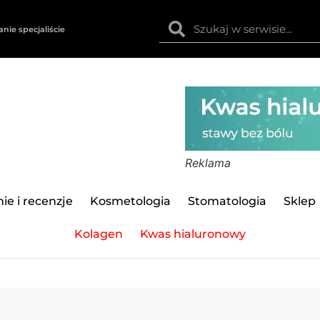
anie specjaliście
Reklama
ie i recenzje
Kosmetologia
Stomatologia
Sklep
Kolagen
Kwas hialuronowy