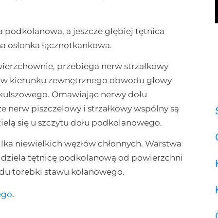
a podkolanowa, a jeszcze głębiej tętnica
a osłonka łącznotkankowa.
ierzchownie, przebiega nerw strzałkowy
 w kierunku zewnętrznego obwodu głowy
u kulszowego. Omawiając nerwy dołu
erw piszczelowy i strzałkowy wspólny są
elą się u szczytu dołu podkolanowego.
lka niewielkich węzłów chłonnych. Warstwa
oddziela tętnicę podkolanową od powierzchni
du torebki stawu kolanowego.
ego
.