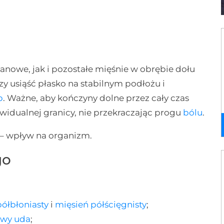
nowe, jak i pozostałe mięśnie w obrębie dołu
zy usiąść płasko na stabilnym podłożu i
p
. Ważne, aby kończyny dolne przez cały czas
widualnej granicy, nie przekraczając progu
bólu
.
 – wpływ na organizm.
go
półbłoniasty
i
mięsień półścięgnisty
;
owy uda
;