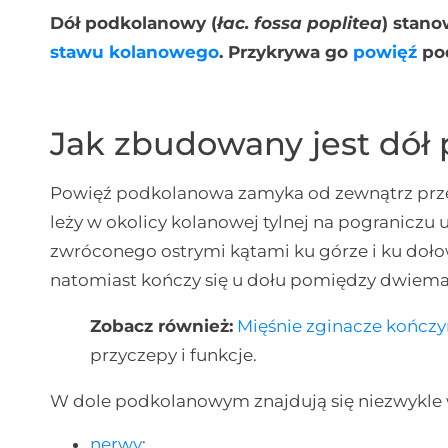
Dół podkolanowy (
łac. fossa poplitea
) stano
stawu kolanowego
. Przykrywa go
powięź
po
Jak zbudowany jest dół
Powięź podkolanowa zamyka od zewnątrz prze
leży w okolicy kolanowej tylnej na pograniczu 
zwróconego ostrymi kątami ku górze i ku dołow
natomiast kończy się u dołu pomiędzy dwie
Zobacz również:
Mięśnie zginacze kończy
przyczepy i funkcje.
W dole podkolanowym znajdują się niezwykle wa
nerwy
;