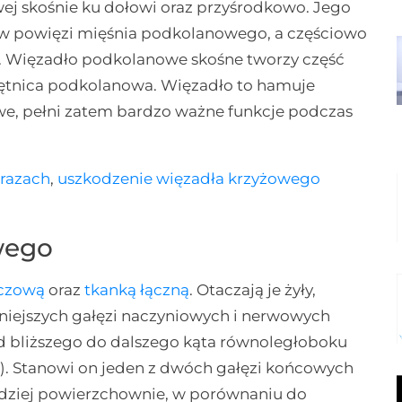
wej skośnie ku dołowi oraz przyśrodkowo. Jego
i w powięzi mięśnia podkolanowego, a częściowo
. Więzadło podkolanowe skośne tworzy część
tętnica podkolanowa. Więzadło to hamuje
we, pełni zatem bardzo ważne funkcje podczas
urazach
,
uszkodzenie więzadła krzyżowego
wego
zczową
oraz
tkanką łączną
. Otaczają je żyły,
mniejszych gałęzi naczyniowych i nerwowych
d bliższego do dalszego kąta równoległoboku
). Stanowi on jeden z dwóch gałęzi końcowych
rdziej powierzchownie, w porównaniu do