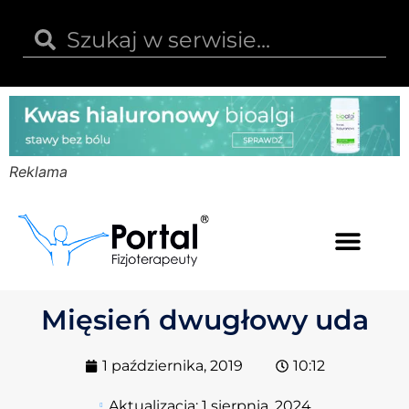
Reklama
Kwas hialuronowy
Opinie i recenzje
Kody rabatowe
Mięsień dwugłowy uda
1 października, 2019
10:12
Aktualizacja:
1 sierpnia, 2024