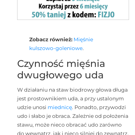
Zobacz również:
Mięśnie
kulszowo-goleniowe
.
Czynność mięśnia
dwugłowego uda
W działaniu na staw biodrowy głowa długa
jest prostownikiem uda, a przy ustalonym
udzie unosi
miednicę
. Ponadto, przywodzi
udo i słabo je obraca. Zależnie od położenia
stawu, może nieco obracać udo zarówno
do wewnątrz, jak i nieco silniej do zewnątrz.