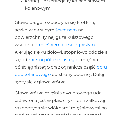
krótką – przebiega tylko nad stawem
kolanowym.
Głowa długa rozpoczyna się krótkim,
aczkolwiek silnym
ścięgnem
na
powierzchni tylnej guza kulszowego,
wspólnie z
mięśniem półścięgnistym
.
Kierując się ku dołowi, stopniowo oddziela
się od
mięśni półbłoniastego
i mięśnia
półścięgnistego oraz ogranicza część
dołu
podkolanowego
od strony bocznej. Dalej
łączy się z głową krótką.
Głowa krótka mięśnia dwugłowego uda
ustawiona jest w płaszczyźnie strzałkowej i
rozpoczyna się włóknami mięśniowymi na