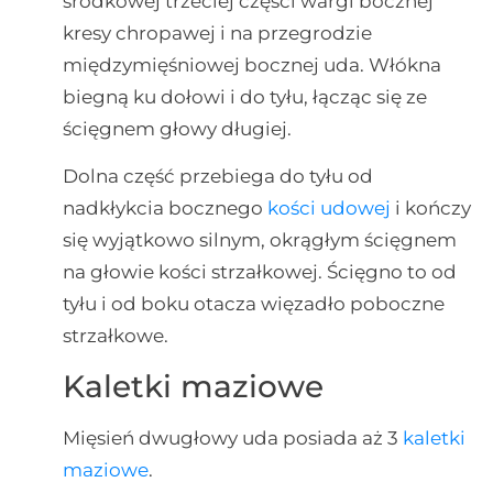
środkowej trzeciej części wargi bocznej
kresy chropawej i na przegrodzie
międzymięśniowej bocznej uda. Włókna
biegną ku dołowi i do tyłu, łącząc się ze
ścięgnem głowy długiej.
Dolna część przebiega do tyłu od
nadkłykcia bocznego
kości udowej
i kończy
się wyjątkowo silnym, okrągłym ścięgnem
na głowie kości strzałkowej. Ścięgno to od
tyłu i od boku otacza więzadło poboczne
strzałkowe.
Kaletki maziowe
Mięsień dwugłowy uda posiada aż 3
kaletki
maziowe
.