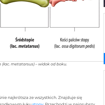
 (łac.
metatarsus
) – widok od boku.
nie najkrótsza ze wszystkich. Znajduje się
zyśrodkowym łuku
stopy
. Przechodzi w najgrubszy