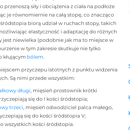
rzenoszą siły i obciążenia z ciała na podłoże
jąc je równomiernie na całą stopę, co znacząco
śródstopia biorą udział w ruchach stopy, takich
umożliwiając elastyczność i adaptację do różnych
jest niewielka (podobnie jak ma to miejsce w
zenie w tym zakresie skutkuje nie tylko
to kłującym
bólem
.
miejscem przyczepu istotnych z punktu widzenia
ych. Są nimi przede wszystkim:
ałkowy długi
, mięsień prostownik krótki
yczepiają się do I kości śródstopia;
owy trzeci
, mięsień odwodziciel palca małego,
czepiają się do kości śródstopia V;
o wszystkich kości śródstopia.