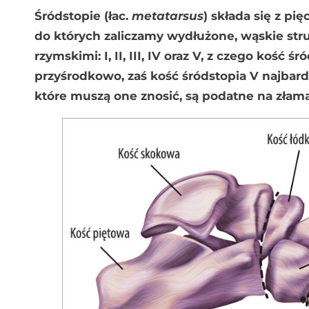
Śródstopie (łac.
metatarsus
) składa się z pię
do których zaliczamy wydłużone, wąskie str
rzymskimi: I, II, III, IV oraz V, z czego kość śr
przyśrodkowo, zaś kość śródstopia V najbard
które muszą one znosić, są podatne na złam