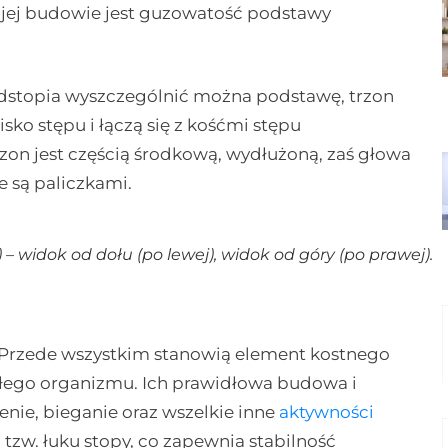
 jej budowie jest guzowatość podstawy
dstopia wyszczególnić można podstawę, trzon
isko stępu i łączą się z kośćmi stępu
n jest częścią środkową, wydłużoną, zaś głowa
e są paliczkami.
) – widok od dołu (po lewej), widok od góry (po prawej).
ji. Przede wszystkim stanowią element kostnego
całego organizmu. Ich prawidłowa budowa i
nie, bieganie oraz wszelkie inne
aktywności
 tzw. łuku stopy, co zapewnia stabilność