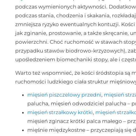
podczas wymienionych aktywności. Dodatkowo p
podczas stania, chodzenia i skakania, rozkłada
zmniejsza ryzyko ewentualnych kontuzji. Kości 
jak zginanie, prostowanie, a także skręcanie, 
powierzchni. Choć ruchomość w stawach stopy 
przypadku stawów biodrowo-krzyzowych), zabur
upośledzeniem biomechaniki stopy, ale i częs
Warto też wspomnieć, że kości śródstopia są 
ruchomości ludzkiego ciała struktur mięśniow
mięsień piszczelowy przedni
,
mięsień strz
palucha, mięsień odwodziciel palucha – prz
mięsień strzałkowy krótki
,
mięsień strzałk
mięsień zginacz krótki palca małego – przy
mięśnie międzykostne – przyczepiają się d