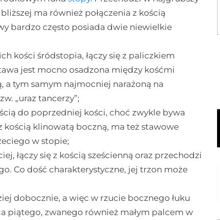
bliższej ma również połączenia z kością
wy bardzo często posiada dwie niewielkie
ch kości śródstopia, łączy się z paliczkiem
dstawa jest mocno osadzona między kośćmi
mą, a tym samym najmocniej narażoną na
w. „uraz tancerzy”;
ścią do poprzedniej kości, choć zwykle bywa
ę z kością klinowatą boczną, ma też stawowe
zeciego w stopie;
ciej, łączy się z kością sześcienną oraz przechodzi
o. Co dość charakterystyczne, jej trzon może
dziej dobocznie, a więc w rzucie bocznego łuku
alca piątego, zwanego również małym palcem w