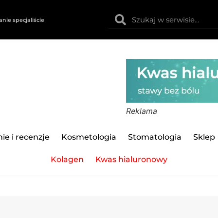
anie specjaliście
Reklama
ie i recenzje
Kosmetologia
Stomatologia
Sklep
Kolagen
Kwas hialuronowy