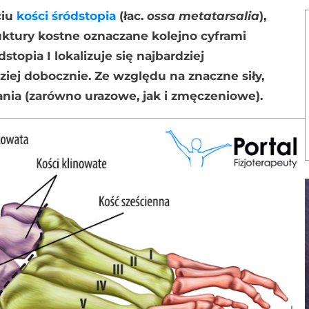
ciu
kości śródstopia
(łac.
ossa metatarsalia
),
uktury kostne oznaczane kolejno cyframi
ódstopia I lokalizuje się najbardziej
ziej dobocznie. Ze względu na znaczne siły,
ania (zarówno urazowe, jak i zmęczeniowe).