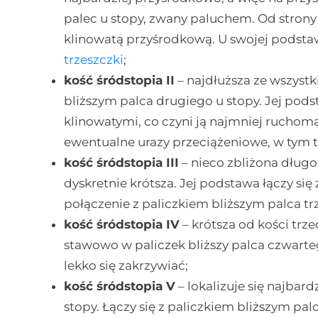
palec u stopy, zwany paluchem. Od strony 
klinowatą przyśrodkową. U swojej podsta
trzeszczki
;
kość śródstopia II
– najdłuższa ze wszystki
bliższym palca drugiego u stopy. Jej po
klinowatymi, co czyni ją najmniej rucho
ewentualne urazy przeciążeniowe, w tym tz
kość śródstopia III
– nieco zbliżona długo
dyskretnie krótsza. Jej podstawa łączy si
połączenie z paliczkiem bliższym palca tr
kość śródstopia IV
– krótsza od kości trze
stawowo w paliczek bliższy palca czwarteg
lekko się zakrzywiać;
kość śródstopia V
– lokalizuje się najbar
stopy. Łączy się z paliczkiem bliższym p