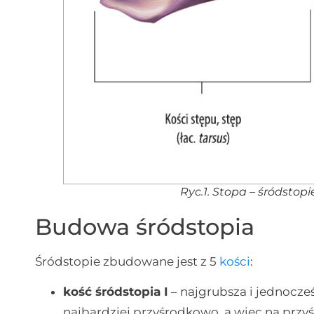
Ryc.1. Stopa – śródstopie
Budowa śródstopia
Śródstopie zbudowane jest z 5
kości
:
kość śródstopia I
– najgrubsza i jednocześ
najbardziej przyśrodkowo, a więc na pr