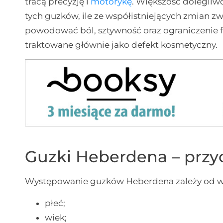
tracą precyzję i
motorykę
. Większość dolegliwo
tych guzków, ile ze współistniejących zmian 
powodować ból, sztywność oraz ograniczenie f
traktowane głównie jako defekt kosmetyczny.
Guzki Heberdena – przy
Występowanie guzków Heberdena zależy od wie
płeć;
wiek;