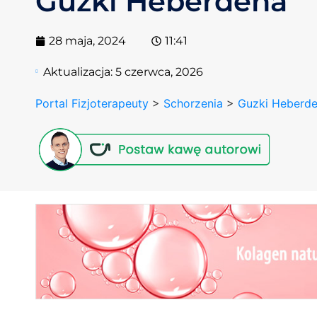
Guzki Heberdena
28 maja, 2024
11:41
Aktualizacja:
5 czerwca, 2026
Portal Fizjoterapeuty
>
Schorzenia
>
Guzki Heberd