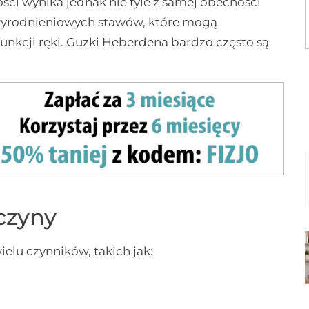
ści wynika jednak nie tyle z samej obecności
zwyrodnieniowych stawów, które mogą
unkcji ręki. Guzki Heberdena bardzo często są
czyny
lu czynników, takich jak: