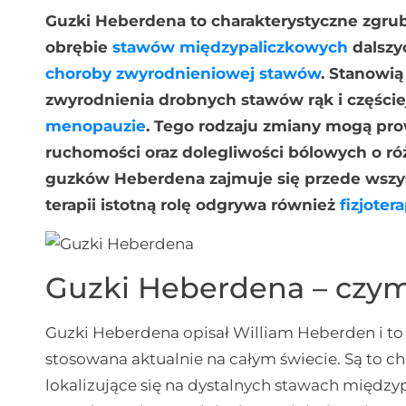
Guzki Heberdena to charakterystyczne zgrub
obrębie
stawów międzypaliczkowych
dalszy
choroby zwyrodnieniowej stawów
. Stanowi
zwyrodnienia drobnych stawów rąk i częściej
menopauzie
. Tego rodzaju zmiany mogą pro
ruchomości oraz dolegliwości bólowych o ró
guzków Heberdena zajmuje się przede wszy
terapii istotną rolę odgrywa również
fizjoter
Guzki Heberdena – czym
Guzki Heberdena opisał William Heberden i to 
stosowana aktualnie na całym świecie. Są to c
lokalizujące się na dystalnych stawach między