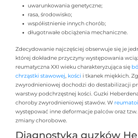
uwarunkowania genetyczne;
rasa, środowisko;
współistnienie innych chorób;
długotrwałe obciążenia mechaniczne.
Zdecydowanie najczęściej obserwuje się je je
której dokładne przyczyny występowania wciąż
reumatyczna XXI wieku charakteryzująca się
b
chrząstki stawowej
,
kości
i tkanek miękkich. Zg
zwyrodnieniowej dochodzi do destabilizacji pr
warstwy podchrzęstnej kości. Guzki Heberdena
choroby zwyrodnieniowej stawów. W
reumato
występować inne deformacje palców oraz tzw.
zmiany chorobowe.
Diagnostyka guzków H