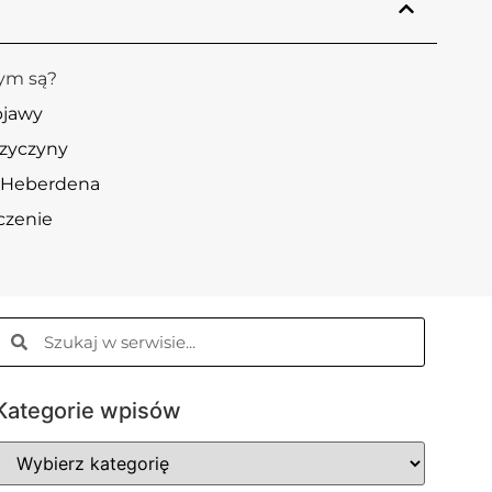
ym są?
bjawy
rzyczyny
 Heberdena
czenie
Kategorie wpisów