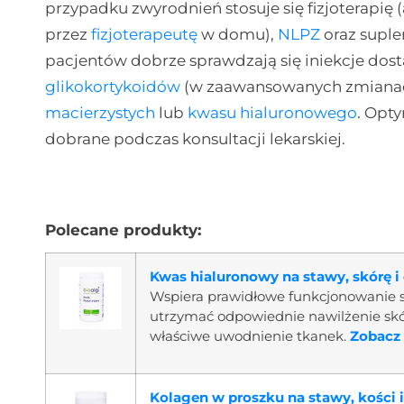
przypadku zwyrodnień stosuje się fizjoterapię
przez
fizjoterapeutę
w domu),
NLPZ
oraz supl
pacjentów dobrze sprawdzają się iniekcje do
glikokortykoidów
(w zaawansowanych zmianach
macierzystych
lub
kwasu hialuronowego
. Opt
dobrane podczas konsultacji lekarskiej.
Polecane produkty:
Kwas hialuronowy na stawy, skórę i
Wspiera prawidłowe funkcjonowanie 
utrzymać odpowiednie nawilżenie skór
właściwe uwodnienie tkanek.
Zobacz 
Kolagen w proszku na stawy, kości i