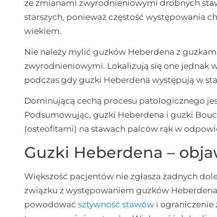
ze zmianami zwyrodnieniowymi drobnych staw
starszych, ponieważ częstość występowania c
wiekiem.
Nie należy mylić guzków Heberdena z guzkam
zwyrodnieniowymi. Lokalizują się one jednak 
podczas gdy guzki Heberdena występują w sta
Dominującą cechą procesu patologicznego jest
Podsumowując, guzki Heberdena i guzki Bouc
(osteofitami) na stawach palców rąk w odpowi
Guzki Heberdena – obj
Większość pacjentów nie zgłasza żadnych doleg
związku z występowaniem guzków Heberdena. J
powodować
sztywność stawów
i ograniczenie 