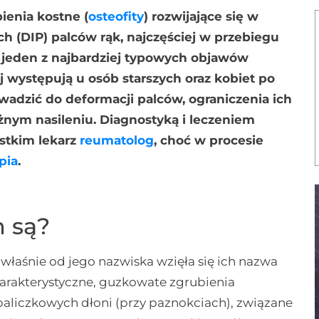
ienia kostne (
osteofity
) rozwijające się w
ch (DIP) palców rąk, najczęściej w przebiegu
ą jeden z najbardziej typowych objawów
 występują u osób starszych oraz kobiet po
wadzić do deformacji palców, ograniczenia ich
żnym nasileniu. Diagnostyką i leczeniem
stkim lekarz
reumatolog
, choć w procesie
apia
.
 są?
właśnie od jego nazwiska wzięła się ich nazwa
harakterystyczne, guzkowate zgrubienia
paliczkowych dłoni (przy paznokciach), związane