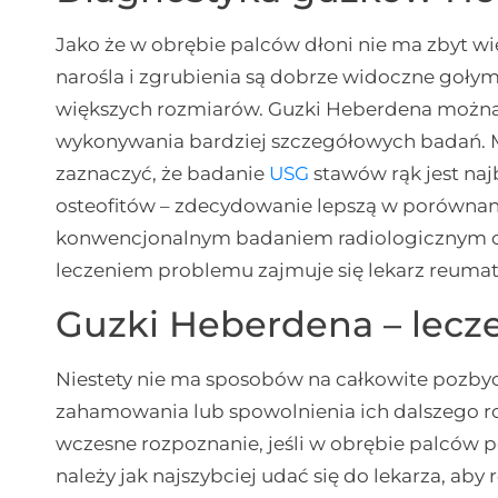
Jako że w obrębie palców dłoni nie ma zbyt wiel
narośla i zgrubienia są dobrze widoczne gołym 
większych rozmiarów. Guzki Heberdena można
wykonywania bardziej szczegółowych badań.
zaznaczyć, że badanie
USG
stawów rąk jest naj
osteofitów – zdecydowanie lepszą w porównan
konwencjonalnym badaniem radiologicznym c
leczeniem problemu zajmuje się lekarz reumat
Guzki Heberdena – lecz
Niestety nie ma sposobów na całkowite pozbyc
zahamowania lub spowolnienia ich dalszego roz
wczesne rozpoznanie, jeśli w obrębie palców po
należy jak najszybciej udać się do lekarza, a