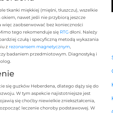
e tkanki miękkiej (mięśni, tłuszczu), wszelkie
okiem, nawet jeśli nie przybiorą jeszcze
 więc zaobserwować bez konieczności
 Mimo tego rekomenduje się
RTG
dłoni. Należy
bardziej czułą i specyficzną metodą wykazania
iu z
rezonansem magnetycznym
,
zy badaniem przedmiotowym. Diagnostyką i
olog.
enie
ie się guzków Heberdena, dlatego dąży się do
woju. W tym aspekcie najistotniejsze jest
jawią się choćby niewielkie zniekształcenia,
by rozpocząć leczenie choroby podstawowej. W