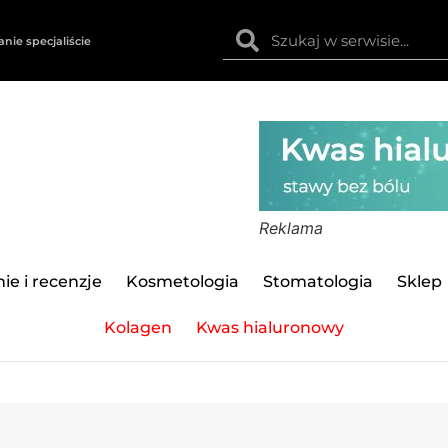
anie specjaliście
Reklama
ie i recenzje
Kosmetologia
Stomatologia
Sklep
Kolagen
Kwas hialuronowy