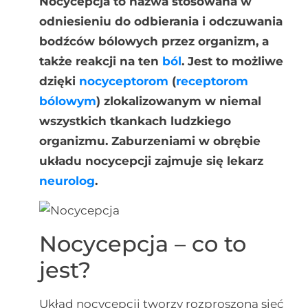
Nocycepcja to nazwa stosowana w
odniesieniu do odbierania i odczuwania
bodźców bólowych przez organizm, a
także reakcji na ten
ból
. Jest to możliwe
dzięki
nocyceptorom
(
receptorom
bólowym
) zlokalizowanym w niemal
wszystkich tkankach ludzkiego
organizmu. Zaburzeniami w obrębie
układu nocycepcji zajmuje się lekarz
neurolog
.
Nocycepcja – co to
jest?
Układ nocycepcji tworzy rozproszona sieć