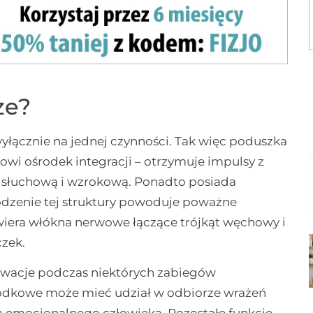
ze?
wyłącznie na jednej czynności. Tak więc poduszka
owi ośrodek integracji – otrzymuje impulsy z
gę słuchową i wzrokową. Ponadto posiada
dzenie tej struktury powoduje poważne
wiera włókna nerwowe łączące trójkąt węchowy i
czek.
erwacje podczas niektórych zabiegów
środkowe może mieć udział w odbiorze wrażeń