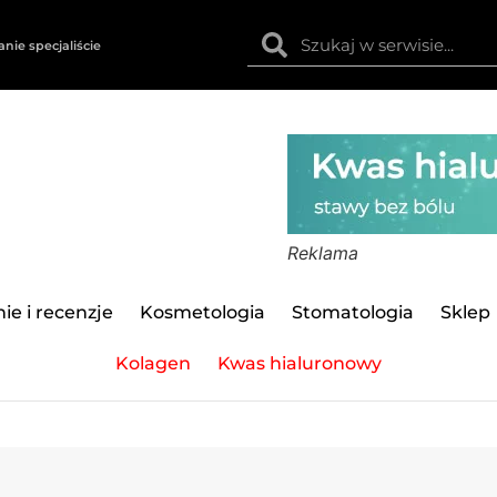
anie specjaliście
Reklama
ie i recenzje
Kosmetologia
Stomatologia
Sklep
Kolagen
Kwas hialuronowy