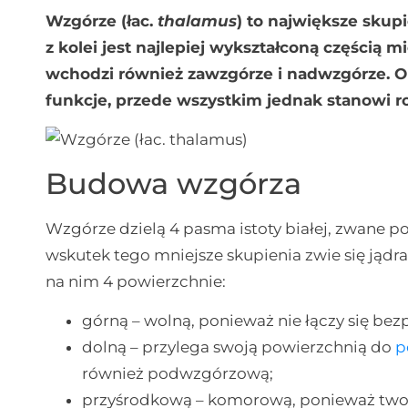
Wzgórze (łac.
thalamus
) to największe skup
z kolei jest najlepiej wykształconą części
wchodzi również zawzgórze i nadwzgórze. O
funkcje, przede wszystkim jednak stanowi ro
Budowa wzgórza
Wzgórze dzielą 4 pasma istoty białej, zwane 
wskutek tego mniejsze skupienia zwie się jąd
na nim 4 powierzchnie:
górną – wolną, ponieważ nie łączy się be
dolną – przylega swoją powierzchnią do
p
również podwzgórzową;
przyśrodkową – komorową, ponieważ tworz