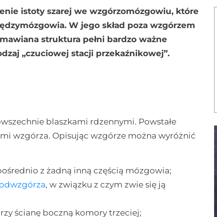
ienie istoty szarej we wzgórzomózgowiu, które
ą międzymózgowia. W jego skład poza wzgórzem
mawiana struktura pełni bardzo ważne
dzaj „czuciowej stacji przekaźnikowej”.
powszechnie blaszkami rdzennymi. Powstałe
rami wzgórza. Opisując wzgórze można wyróżnić
zpośrednio z żadną inną częścią mózgowia;
odwzgórza
, w związku z czym zwie się ją
y ścianę boczną komory trzeciej;