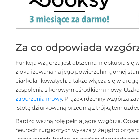
Za co odpowiada wzgór
Funkcja wzgórza jest obszerna, nie skupia się 
zlokalizowana na jego powierzchni górnej stan
ciał kolankowatych, a także włącza się w dro
zespolenia z korowym ośrodkiem mowy. Uszko
zaburzenia mowy
. Prążek rdzenny wzgórza za
istotę dziurkowaną przednią z trójkątem uzde
Bardzo ważną rolę pełnią jądra wzgórza. Obs
neurochirurgicznych wykazały, że jądro przy