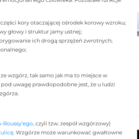
 emocjonalnego człowieka. Pozostałe funkcje
zęści kory otaczającej ośrodek korowy wzroku;
 głowy i struktur jamy ustnej;
korygowanie ich drogą sprzężeń zwrotnych;
onalnego;
o ze wzgórz, tak samo jak ma to miejsce w
to pod uwagę prawdopodobne jest, że u ludzi
zgórza.
’a-Roussy’ego
, czyli tzw. zespół wzgórzowy)
ulicę
. Wzgórze może warunkować gwałtowne