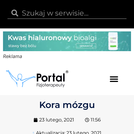
Reklama
Kwas hialuronowy
Opinie i recenzje
Kody rabatowe
Kora mózgu
23 lutego, 2021
11:56
Aktualizacja:
23 lutego, 2021