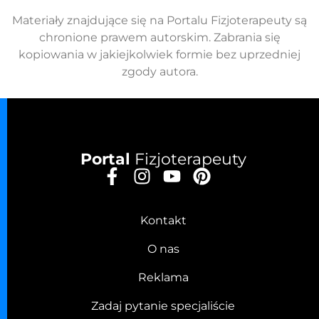
Materiały znajdujące się na Portalu Fizjoterapeuty są
chronione prawem autorskim. Zabrania się
kopiowania w jakiejkolwiek formie bez uprzedniej
zgody autora.
Portal
Fizjoterapeuty
Kontakt
O nas
Reklama
Zadaj pytanie specjaliście