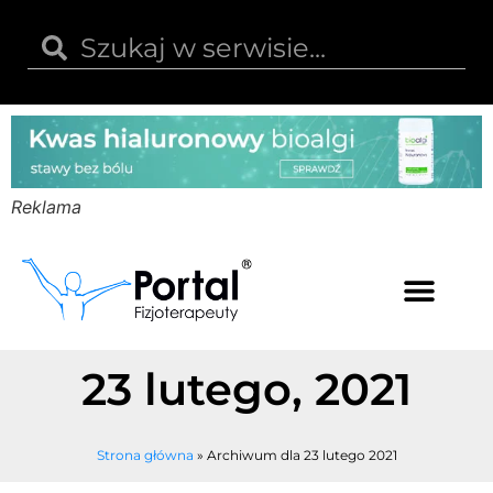
Reklama
Kwas hialuronowy
Opinie i recenzje
Kody rabatowe
23 lutego, 2021
Strona główna
»
Archiwum dla 23 lutego 2021