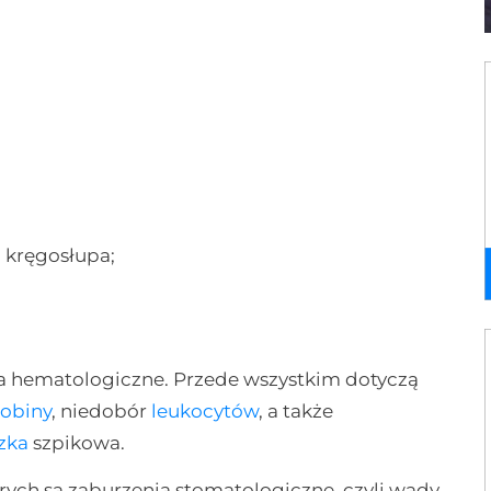
 kręgosłupa;
ia hematologiczne. Przede wszystkim dotyczą
obiny
, niedobór
leukocytów
, a także
zka
szpikowa.
ch są zaburzenia stomatologiczne, czyli wady