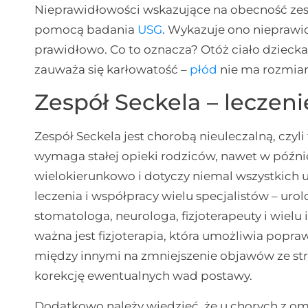
Nieprawidłowości wskazujące na obecność ze
pomocą badania
USG
. Wykazuje ono nieprawid
prawidłowo. Co to oznacza? Otóż ciało dziecka 
zauważa się karłowatość –
płód
nie ma rozmia
Zespół Seckela – leczeni
Zespół Seckela jest chorobą nieuleczalną, czyli
wymaga stałej opieki rodziców, nawet w późni
wielokierunkowo i dotyczy niemal wszystki
leczenia i współpracy wielu specjalistów – urol
stomatologa, neurologa, fizjoterapeuty i wielu
ważna jest fizjoterapia, która umożliwia popr
między innymi na zmniejszenie objawów ze s
korekcję ewentualnych wad postawy.
Dodatkowo należy wiedzieć, że u chorych z o