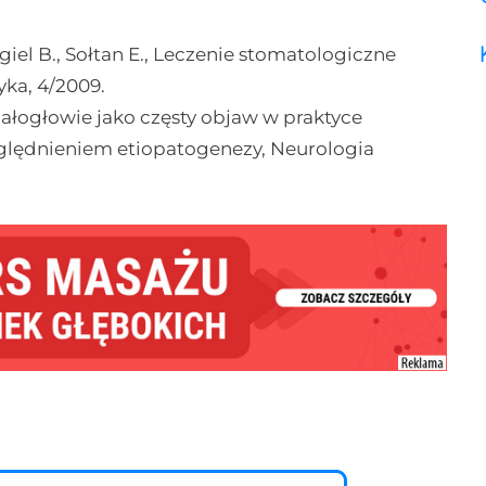
iel B., Sołtan E., Leczenie stomatologiczne
yka, 4/2009.
 Małogłowie jako częsty objaw w praktyce
zględnieniem etiopatogenezy, Neurologia