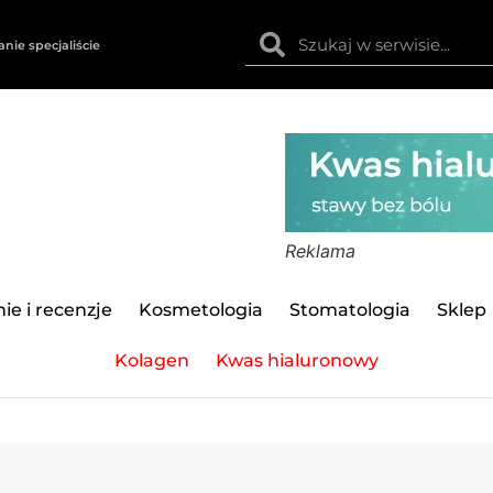
anie specjaliście
Reklama
ie i recenzje
Kosmetologia
Stomatologia
Sklep
Kolagen
Kwas hialuronowy