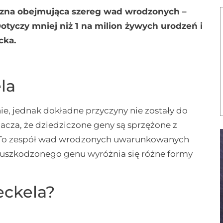
czna obejmująca szereg wad wrodzonych –
 Dotyczy mniej niż 1 na milion żywych urodzeń i
cka.
la
e, jednak dokładne przyczyny nie zostały do
acza, że dziedziczone geny są sprzężone z
 To zespół wad wrodzonych uwarunkowanych
uszkodzonego genu wyróżnia się różne formy
eckela?
: