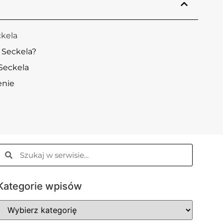
ckela
ł Seckela?
Seckela
enie
Kategorie wpisów