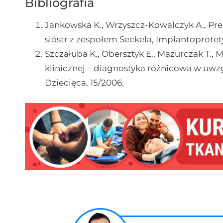
Bibliografia
Jankowska K., Wrzyszcz-Kowalczyk A., Preg
sióstr z zespołem Seckela, Implantoprotet
Szczałuba K., Obersztyk E., Mazurczak T.,
klinicznej – diagnostyka różnicowa w uw
Dziecięca, 15/2006.