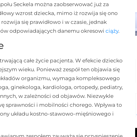
społu Seckela można zaobserwować już za
łowy wzrost dziecka, mimo iż rozwija się ono
rozwija się prawidłowo i w czasie, jednak
rów odpowiadających danemu okresowi
ciąży
.
e
 trwającą całe życie pacjenta. W efekcie dziecko
ejszym wieku. Ponieważ zespół ten objawia się
ch układów organizmu, wymaga kompleksowego
oga, ginekologa, kardiologa, ortopedy, pediatry,
 innych, w zależności od objawów. Niezwykle
awę sprawności i mobilności chorego. Wpływa to
trony układu kostno-stawowo-mięśniowego i
mawianym zespołem zauważa się przyspieszenie